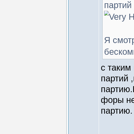
партий
Я смот
беско
с таким
партий 
партию
форы не
партию.