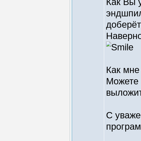
Как Вы 
эндшпил
доберёт
Наверно
Как мне
Можете 
выложит
С уваже
програ