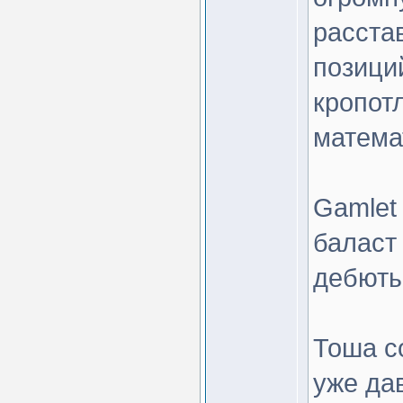
расста
позиций
кропот
матема
Gamlet
баласт
дебюты
Тоша с
уже да