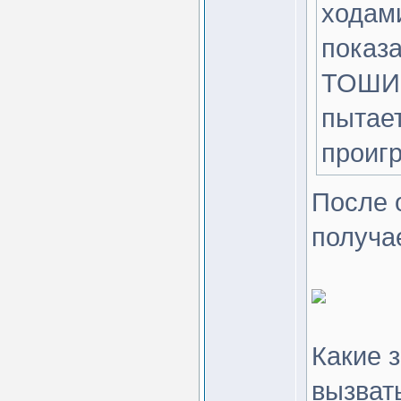
ходами
показ
ТОШИ.
пытае
проиг
После о
получа
Какие 
вызват