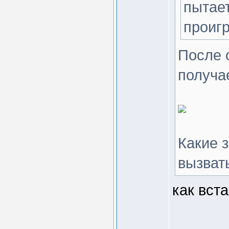
пытае
проиг
После о
получа
Какие 
вызват
как вст