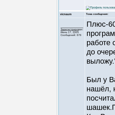
vicnaum
Тема сообщения:
Плюс-60
Зарегистрирован:
програм
Июнь 17, 2005
Сообщений: 676
работе 
до очер
выложу.
Был у В
нашёл, 
посчита
шашек.П