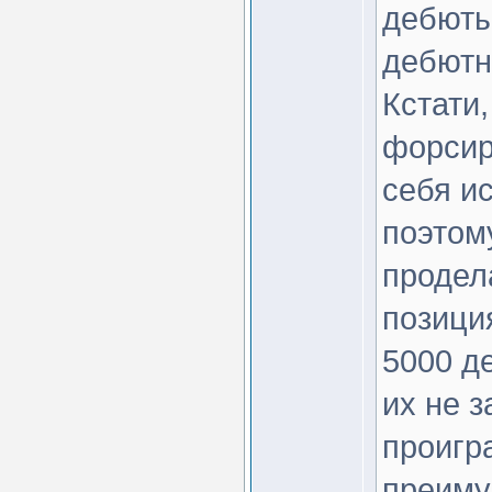
дебюты
дебютн
Кстати
форсир
себя и
поэтом
продел
позици
5000 де
их не 
проигр
преиму