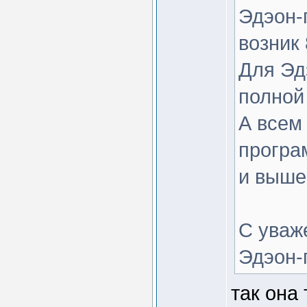
Эдэон-п
возник
Для Эд
полной
А всем
програ
и выше
С уваж
Эдэон-
так она