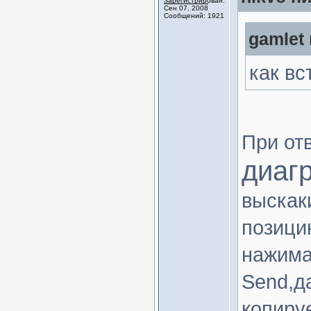
Зарегистрирован:
Сен 07, 2008
Сообщений: 1921
gamlet 
как вс
При от
диаг
выскак
позици
нажима
Send,д
копиру