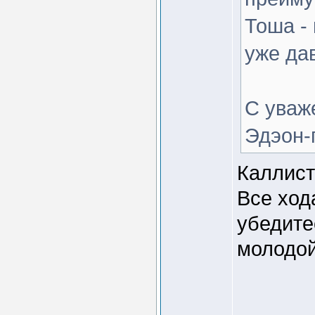
Тоша -
уже да
С уваж
Эдэон-
Каллист
Все ход
убедите
молодой