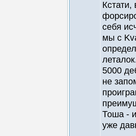
Кстати,
форсиро
себя ис
мы с Kv
определ
леталок
5000 де
не запо
проигра
преимущ
Тоша - 
уже дав