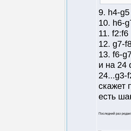
9. h4-g5
10. h6-g
11. f2:f6
12. g7-f
13. f6-
и на 24 
24...g3-
скажет 
есть ша
Последний раз редакт