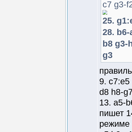
c7 g3-f
25. g1:
28. b6-
b8 g3-h
g3
правиль
9. c7:e5
d8 h8-g
13. a5-
пишет 14
режиме 