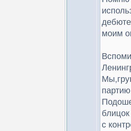
исполь
дебюте
моим 
Вспоми
Ленинг
Мы,гру
партию
Подоше
блицок
с конт