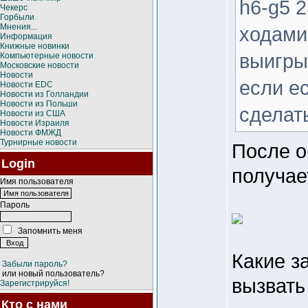
h6-g5 
Чекерс
Горбыли
Мнения...
ходами 
Информация
Книжные новинки
выигры
Компьютерные новости
Московские новости
Новости
если ес
Новости EDC
Новости из Голландии
Новости из Польши
сделат
Новости из США
Новости Израиля
Новости ФМЖД
Турнирные новости
После об
Login
получае
Имя пользователя
Пароль
Запомнить меня
Какие з
Забыли пароль?
или новый пользователь?
вызвать
Зарегистрируйся!
Кто с нами