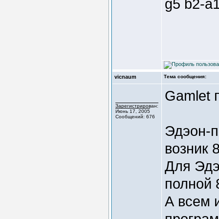
g5 b2-a
vicnaum
Тема сообщения:
Gamlet 
Зарегистрирован:
Июнь 17, 2005
Сообщений: 676
Эдэон-п
возник 
Для Эдэ
полной 
А всем 
програм