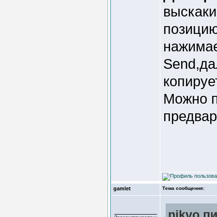
выскаки
позицию
нажимае
Send,да
копируе
Можно п
предвар
gamlet
Тема сообщения:
nikvo пи