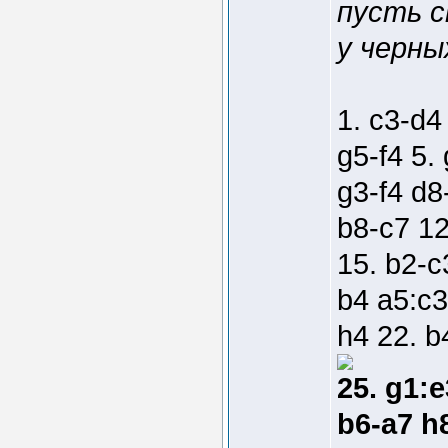
пусть 
у черны
1. c3-d4
g5-f4 5.
g3-f4 d8
b8-c7 12
15. b2-c
b4 a5:c3
h4 22. b
25. g1:e
b6-a7 h8