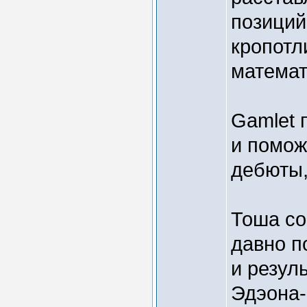
позиций
кропотл
математ
Gamlet 
и помож
дебюты,
Тоша со
давно п
и резул
Эдэона-