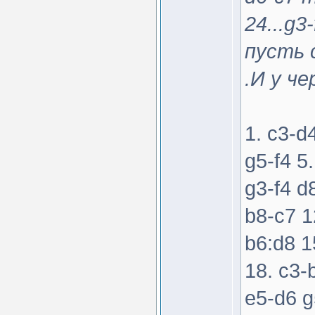
24...g3
пусть 
.И у ч
1. c3-d
g5-f4 5
g3-f4 d
b8-c7 1
b6:d8 1
18. c3-
e5-d6 g