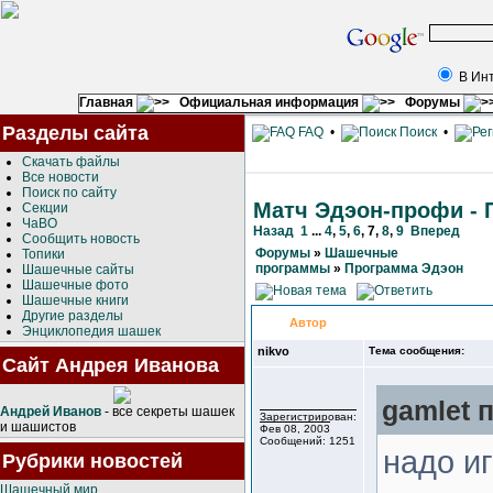
В Ин
Главная
Официальная информация
Форумы
Разделы сайта
FAQ
•
Поиск
•
Скачать файлы
Все новости
Поиск по сайту
Матч Эдэон-профи - 
Секции
ЧаВО
Назад
1
...
4
,
5
,
6
,
7
,
8
,
9
Вперед
Сообщить новость
Форумы
»
Шашечные
Топики
программы
»
Программа Эдэон
Шашечные сайты
Шашечные фото
Шашечные книги
Другие разделы
Автор
Энциклопедия шашек
nikvo
Тема сообщения:
Сайт Андрея Иванова
gamlet п
Андрей Иванов
- все секреты шашек
Зарегистрирован:
и шашистов
Фев 08, 2003
Сообщений: 1251
надо иг
Рубрики новостей
Шашечный мир