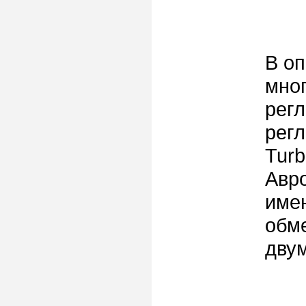
В оп
мног
регл
регл
Tur
Авр
имен
обм
дву