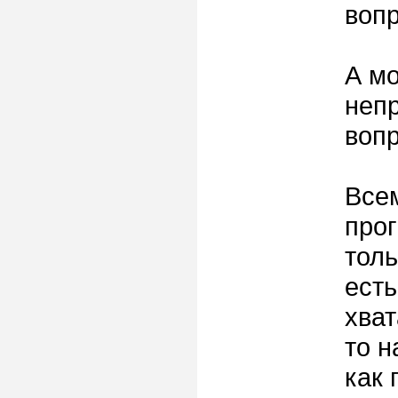
вопр
А мо
непр
вопр
Всем
прог
толь
есть
хват
то н
как 