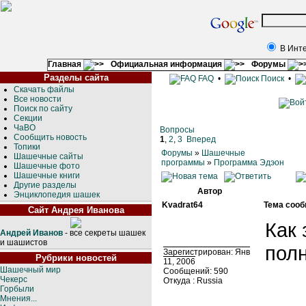
В Инт
Главная
Официальная информация
Форумы
Разделы сайта
FAQ
•
Поиск
•
Скачать файлы
Все новости
Поиск по сайту
Секции
ЧаВО
Вопросы
Сообщить новость
1
,
2
,
3
Вперед
Топики
Форумы
»
Шашечные
Шашечные сайты
программы
»
Программа Эдэон
Шашечные фото
Шашечные книги
Другие разделы
Автор
Энциклопедия шашек
Kvadrat64
Тема сооб
Сайт Андрея Иванова
Как 
Андрей Иванов
- все секреты шашек
и шашистов
пол
Зарегистрирован: Янв
Рубрики новостей
11, 2006
Шашечный мир
Сообщений: 590
Чекерс
Откуда : Russia
Горбыли
Мнения...