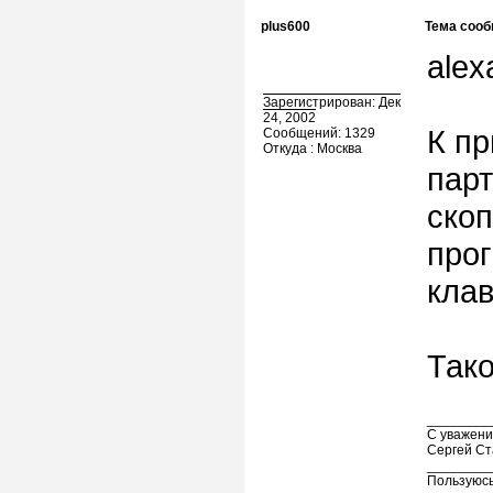
plus600
Тема сооб
alex
Зарегистрирован: Дек
24, 2002
К пр
Сообщений: 1329
Откуда : Москва
парт
скоп
прог
кла
Тако
________
С уважени
Сергей Ст
________
Пользуюсь