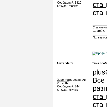
ста
Сообщений: 1329
Откуда : Москва
стан
________
С уважени
Сергей Ст
________
Пользуюсь
AlexanderS
Тема сооб
plus
Все 
Зарегистрирован: Авг
29, 2002
разн
Сообщений: 844
Откуда : Якутск
ста
стан