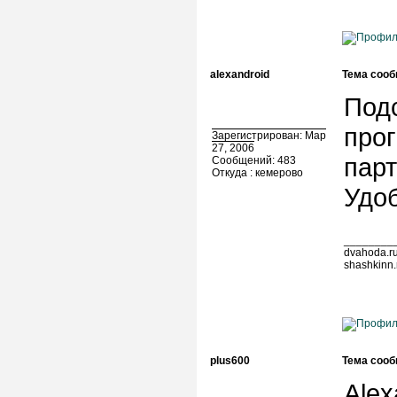
alexandroid
Тема сооб
Подс
про
Зарегистрирован: Мар
27, 2006
парт
Сообщений: 483
Откуда : кемерово
Удоб
________
dvahoda.ru
shashkinn.
plus600
Тема сооб
Alex