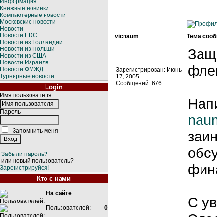
Информация
Книжные новинки
Компьютерные новости
Московские новости
Новости
Новости EDC
vicnaum
Тема сооб
Новости из Голландии
Новости из Польши
Защ
Новости из США
Новости Израиля
фле
Новости ФМЖД
Зарегистрирован: Июнь
Турнирные новости
17, 2005
Сообщений: 676
Login
Имя пользователя
Нап
Пароль
nau
Запомнить меня
заи
обсу
Забыли пароль?
или новый пользователь?
фин
Зарегистрируйся!
Кто с нами
На сайте
С у
Пользователей:
0