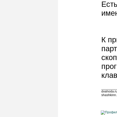
Есть
имен
К пр
парт
скоп
прог
кла
________
dvahoda.ru
shashkinn.