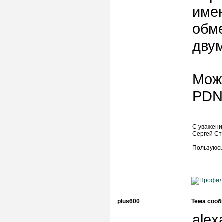
имен
обм
дву
Можн
PDN 
________
С уважени
Сергей Ст
________
Пользуюсь
plus600
Тема сооб
alex