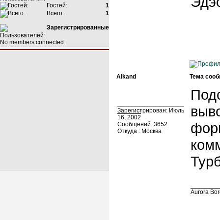
Эдэ
Гостей:
1
Всего:
1
Зарегистрированные
No members connected
Alkand
Тема сооб
Подс
выво
Зарегистрирован: Июль
16, 2002
фор
Сообщений: 3652
Откуда : Москва
ком
Тур
________
Aurora Bo