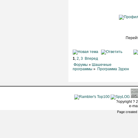
Перейт
1
,
2
,
3
Вперед
Форумы
»
Шашечные
программы
»
Программа Эдэон
?opyright ? 2
e-ma
Page created