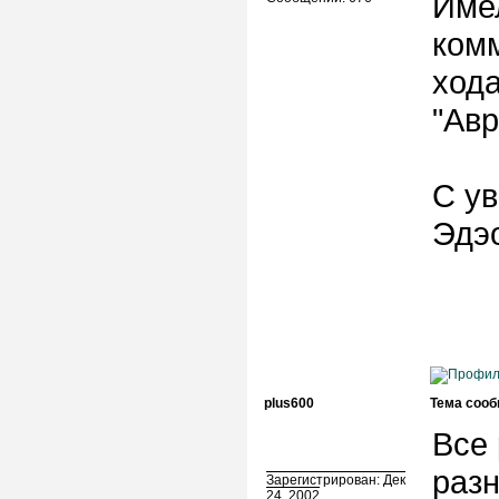
Имел
ком
хода
"Ав
С у
Эдэ
plus600
Тема сооб
Все 
разн
Зарегистрирован: Дек
24, 2002