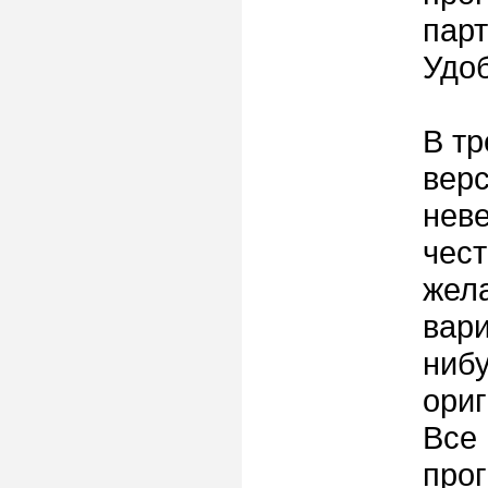
парт
Удоб
В тр
верс
неве
чес
жел
вари
нибу
ориг
Все 
прог