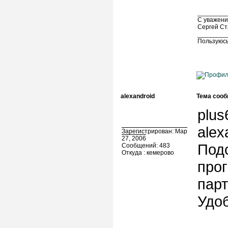
________
С уважени
Сергей Ст
________
Пользуюсь
alexandroid
Тема сооб
plus
alex
Зарегистрирован: Мар
27, 2006
Подс
Сообщений: 483
Откуда : кемерово
про
парт
Удоб