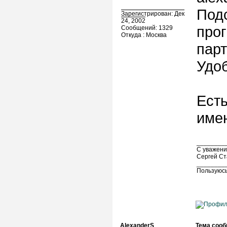
Подс
Зарегистрирован: Дек
24, 2002
про
Сообщений: 1329
Откуда : Москва
парт
Удоб
Есть
имен
________
С уважени
Сергей Ст
________
Пользуюсь
AlexanderS
Тема сооб