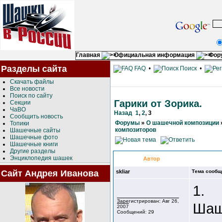
Главная
Официальная информация
Фор
Разделы сайта
FAQ
•
Поиск
•
Скачать файлы
Все новости
Поиск по сайту
Гарики от Зорика.
Секции
ЧаВО
Назад
1
,
2
,
3
Сообщить новость
Форумы
»
О шашечной композиции
Топики
композиторов
Шашечные сайты
Шашечные фото
Шашечные книги
Другие разделы
Энциклопедия шашек
Автор
Сайт Андрея Иванова
skliar
Тема сообщ
1.
Зарегистрирован: Авг 26,
Шаш
2007
Сообщений: 29