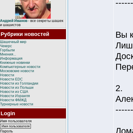
-----
Андрей Иванов
- все секреты шашек
и шашистов
Вы 
Рубрики новостей
Шашечный мир
Лиш
Чекерс
Горбыли
Дос
Мнения...
Информация
Книжные новинки
Пере
Компьютерные новости
Московские новости
Новости
Новости EDC
Новости из Голландии
2.
Новости из Польши
Новости из США
Новости Израиля
Але
Новости ФМЖД
Турнирные новости
-----
Login
Имя пользователя
Лом
Пароль