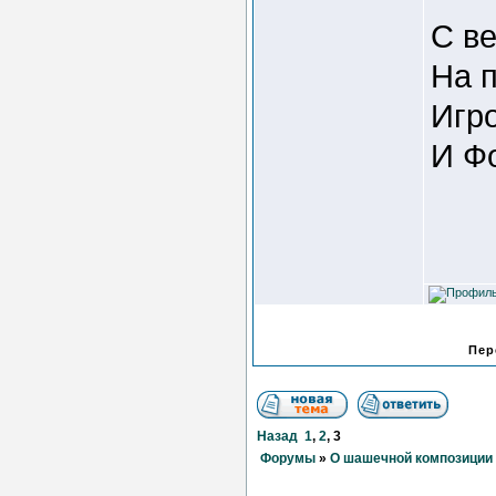
С в
На 
Игро
И Ф
Пер
Назад
1
,
2
,
3
Форумы
»
О шашечной композиции