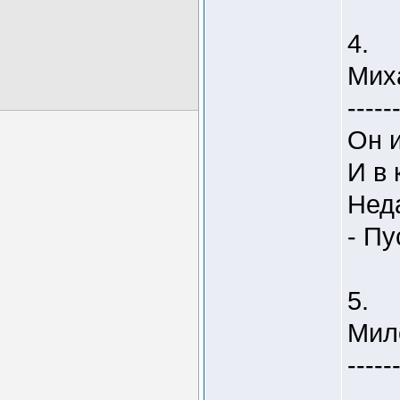
4.
Мих
-----
Он 
И в
Нед
- Пу
5.
Мил
-----