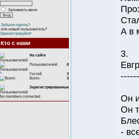
Проз
Запомнить меня
Ста
Забыли пароль?
А в 
или новый пользователь?
Зарегистрируйся!
Кто с нами
3.
На сайте
Евг
Пользователей:
0
-----
Гостей:
3
Всего:
3
Зарегистрированные
Он 
No members connected
Он т
Бле
- вс