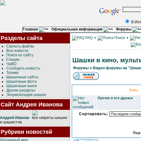
В Ин
Главная
Официальная информация
Форумы
Разделы сайта
FAQ
•
Поиск
•
Скачать файлы
Все новости
Поиск по сайту
Шашки в кино, мульт
Секции
ЧаВО
Форумы
»
Видео форумы на "Шашки
Сообщить новость
Топики
Шашечные сайты
Шашечные фото
Шашечные книги
Другие разделы
Темы
Энциклопедия шашек
Лунтик и его друзья
Сайт Андрея Иванова
Сортировать:
Андрей Иванов
- все секреты шашек
и шашистов
Рубрики новостей
Пер
Шашечный мир