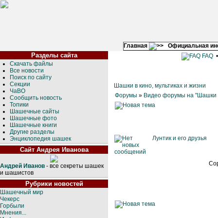
Главная
Официальная и
Разделы сайта
FAQ
Скачать файлы
Все новости
Поиск по сайту
Секции
Шашки в кино, мультиках и жизни
ЧаВО
Форумы
»
Видео форумы на "Шашки 
Сообщить новость
Топики
Шашечные сайты
Шашечные фото
Шашечные книги
Другие разделы
Лунтик и его друзья
Энциклопедия шашек
Сайт Андрея Иванова
Со
Андрей Иванов
- все секреты шашек
и шашистов
Рубрики новостей
Шашечный мир
Чекерс
Горбыли
Мнения...