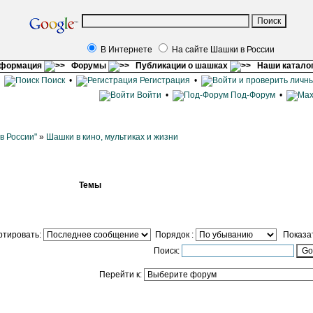
В Интернете
На сайте Шашки в России
нформация
Форумы
Публикации о шашках
Наши катало
•
Поиск
•
Регистрация
•
Войти
•
Под-Форум
•
в России"
»
Шашки в кино, мультиках и жизни
Темы
ртировать:
Порядок :
Показат
Поиск:
Перейти к: