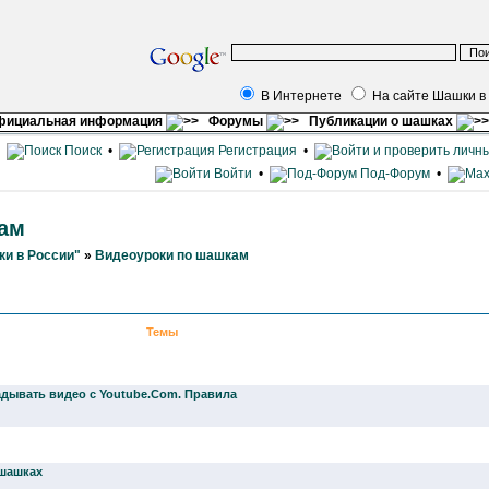
В Интернете
На сайте Шашки в
фициальная информация
Форумы
Публикации о шашках
•
Поиск
•
Регистрация
•
Войти
•
Под-Форум
•
ам
и в России"
»
Видеоуроки по шашкам
Темы
дывать видео с Youtube.Com. Правила
 шашках