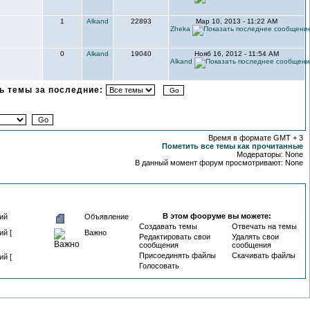
1
Alkand
22893
Мар 10, 2013 - 11:22 AM
Zheka
0
Alkand
19040
Нояб 16, 2012 - 11:54 AM
Alkand
 темы за последние:
Время в формате GMT + 3
Пометить все темы как прочитанные
Модераторы: None
В данный момент форум просмотривают: None
В этом фооруме вы можете:
ий
Объявление
Создавать темы
Отвечать на темы
й [
Важно
Редактировать свои
Удалять свои
сообщения
сообщения
Присоединять файлы
Скачивать файлы
й [
Голосовать