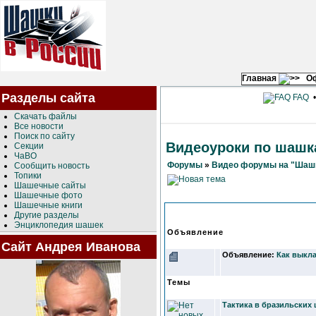
Главная
О
Разделы сайта
FAQ
Скачать файлы
Все новости
Поиск по сайту
Видеоуроки по шашк
Секции
ЧаВО
Форумы
»
Видео форумы на "Шашк
Сообщить новость
Топики
Шашечные сайты
Шашечные фото
Шашечные книги
Другие разделы
Энциклопедия шашек
Объявление
Сайт Андрея Иванова
Объявление:
Как выкла
Темы
Тактика в бразильских