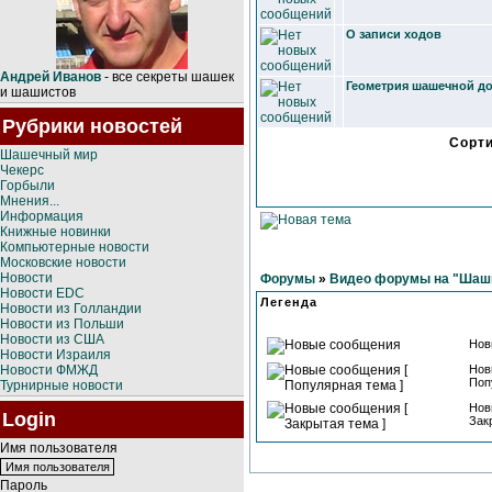
О записи ходов
Андрей Иванов
- все секреты шашек
Геометрия шашечной д
и шашистов
Рубрики новостей
Сорт
Шашечный мир
Чекерс
Горбыли
Мнения...
Информация
Книжные новинки
Компьютерные новости
Московские новости
Новости
Форумы
»
Видео форумы на "Шашк
Новости EDC
Легенда
Новости из Голландии
Новости из Польши
Новости из США
Нов
Новости Израиля
Новости ФМЖД
Нов
Поп
Турнирные новости
Нов
Login
Зак
Имя пользователя
Пароль