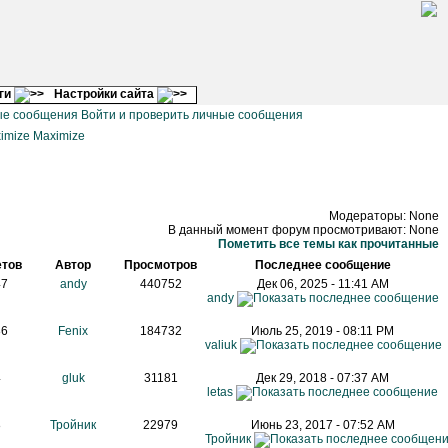
ги
Настройки сайта
Войти и проверить личные сообщения
Maximize
Модераторы: None
В данный момент форум просмотривают: None
Пометить все темы как прочитанные
етов
Автор
Просмотров
Последнее сообщение
47
andy
440752
Дек 06, 2025 - 11:41 AM
andy
86
Fenix
184732
Июль 25, 2019 - 08:11 PM
valiuk
4
gluk
31181
Дек 29, 2018 - 07:37 AM
letas
8
Тройник
22979
Июнь 23, 2017 - 07:52 AM
Тройник