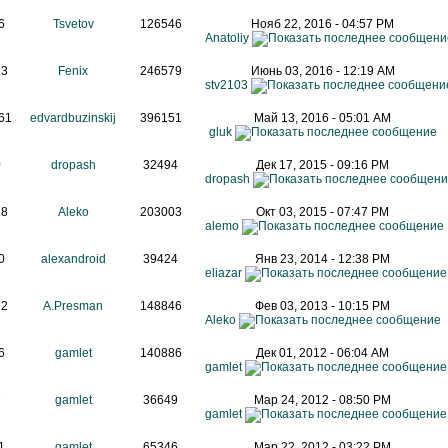
6
Tsvetov
126546
Нояб 22, 2016 - 04:57 PM
Anatoliy
23
Fenix
246579
Июнь 03, 2016 - 12:19 AM
stv2103
61
edvardbuzinskij
396151
Май 13, 2016 - 05:01 AM
gluk
0
dropash
32494
Дек 17, 2015 - 09:16 PM
dropash
18
Aleko
203003
Окт 03, 2015 - 07:47 PM
alemo
0
alexandroid
39424
Янв 23, 2014 - 12:38 PM
eliazar
12
A.Presman
148846
Фев 03, 2013 - 10:15 PM
Aleko
6
gamlet
140886
Дек 01, 2012 - 06:04 AM
gamlet
7
gamlet
36649
Мар 24, 2012 - 08:50 PM
gamlet
1
gamlet
65346
Мар 22, 2012 - 03:22 PM