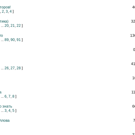
торов!
4
,
2
,
3
,
4
]
тика)
3
...
20
,
21
,
22
]
го
13
...
89
,
90
,
91
]
4
...
26
,
27
,
28
]
1
а
1
...
6
,
7
,
8
]
о знать
6
...
3
,
4
,
5
]
ллова
2