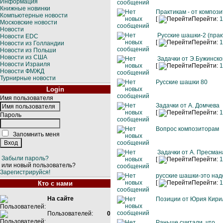
Информация
Книжные новинки
Практикам - от компози
Компьютерные новости
[
Перейти:
1
Московские новости
Новости
Русские шашки-2 (прак
Новости EDC
[
Перейти:
1
Новости из Голландии
Новости из Польши
Новости из США
Задачки от Э.Бужинско
Новости Израиля
[
Перейти:
1
Новости ФМЖД
Турнирные новости
Русские шашки 80
Login
Имя пользователя
Задачки от А. Домчева
[
Перейти:
1
Пароль
Вопрос композиторам
Запомнить меня
Задачки от А. Пресман
Забыли пароль?
[
Перейти:
1
или новый пользователь?
Зарегистрируйся!
русские шашки-это над
[
Перейти:
1
Кто с нами
На сайте
Позиции от Юрия Кири
Пользователей:
0
Раньше считали, что ..