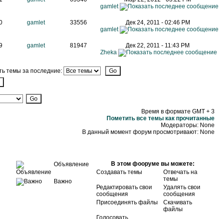
gamlet
0
gamlet
33556
Дек 24, 2011 - 02:46 PM
gamlet
9
gamlet
81947
Дек 22, 2011 - 11:43 PM
Zheka
ь темы за последние:
Время в формате GMT + 3
Пометить все темы как прочитанные
Модераторы: None
В данный момент форум просмотривают: None
В этом фооруме вы можете:
Объявление
Создавать темы
Отвечать на
темы
Важно
Редактировать свои
Удалять свои
сообщения
сообщения
Присоединять файлы
Скачивать
файлы
Голосовать