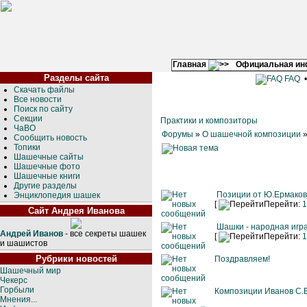
Главная
Официальная и
Разделы сайта
FAQ
Скачать файлы
Все новости
Поиск по сайту
Секции
Практики и композиторы
ЧаВО
Форумы
»
О шашечной композиции
Сообщить новость
Топики
Шашечные сайты
Шашечные фото
Шашечные книги
Другие разделы
Позиции от Ю.Ермако
Энциклопедия шашек
[
Перейти:
1
Сайт Андрея Иванова
Шашки - народная игра
Андрей Иванов
- все секреты шашек
[
Перейти:
1
и шашистов
Рубрики новостей
Поздравляем!
Шашечный мир
Чекерс
Горбыли
Композиции Иванов С.Б
Мнения...