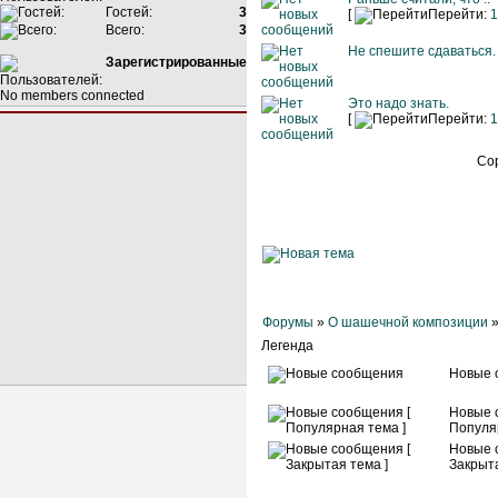
Гостей:
3
[
Перейти:
1
Всего:
3
Не спешите сдаваться.
Зарегистрированные
No members connected
Это надо знать.
[
Перейти:
1
Со
Форумы
»
О шашечной композиции
Легенда
Новые 
Новые 
Популя
Новые 
Закрыта