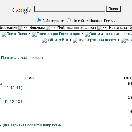
В Интернете
На сайте Шашки в России
нформация
Форумы
Публикации о шашках
Наши катало
•
Поиск
•
Регистрация
•
Войти
•
Под-Форум
•
»
Практики и композиторы
Темы
Отв
ва
6
...
42
,
43
,
44
]
!
1
...
11
,
12
,
13
]
. (два варианта слишком напряжены)