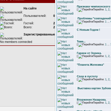
Признаки чемпионского 
На сайте
[
Перейти:
1
,
2
,
Пользователей:
0
Проблемы "совпадений" 
[
Перейти:
1
...
Гостей:
2
Всего:
2
С Новым Годом !
Зарегистрированные
Тема...
No members connected
[
Перейти:
1
...
Гарики от Зорика.
[
Перейти:
1
,
2
,
"Планета Железяка"
Спор в пустоту
[
Перейти:
1
,
2
,
Выставка картин Зубова 
Вторжение Назарова.
[
Перейти:
1
,
2
,