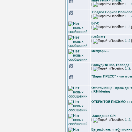
Матч Fenix - Vitasik
[
Перейти:
1
...
Подлог Бориса Иванов
[
Перейти:
1
...
БУ-С
[
Перейти:
1
,
2
]
БОЙКОТ
[
Перейти:
1
,
2
]
Мемуары...
Рассудите нас, господа!
[
Перейти:
1
,
2
,
"Варяг ПРЕСС" - что я о
Ответы вице - президен
г.P.Hildering
ОТКРЫТОЕ ПИСЬМО к го
Заседание CPI
[
Перейти:
1
,
2
,
Евграф, как я тебя поним