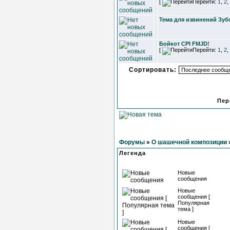
[
Перейти:
1
,
2
,
Тема для извинений Зуб
Бойкот CPI FMJD!
[
Перейти:
1
,
2
,
Сортировать:
Пер
Форумы
»
О шашечной композиции
Легенда
Новые
сообщения
Новые
сообщения [
Популярная
тема ]
Новые
сообщения [