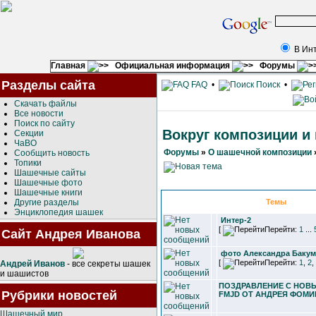
В Ин
Главная
Официальная информация
Форумы
Разделы сайта
FAQ
•
Поиск
•
Скачать файлы
Все новости
Поиск по сайту
Вокруг композиции и
Секции
ЧаВО
Форумы
»
О шашечной композиции
Сообщить новость
Топики
Шашечные сайты
Шашечные фото
Шашечные книги
Другие разделы
Темы
Энциклопедия шашек
Интер-2
[
Перейти:
1
...
Сайт Андрея Иванова
фото Александра Баку
[
Перейти:
1
,
2
,
Андрей Иванов
- все секреты шашек
и шашистов
ПОЗДРАВЛЕНИЕ С НОВЫ
Рубрики новостей
FMJD ОТ АНДРЕЯ ФОМИ
Шашечный мир