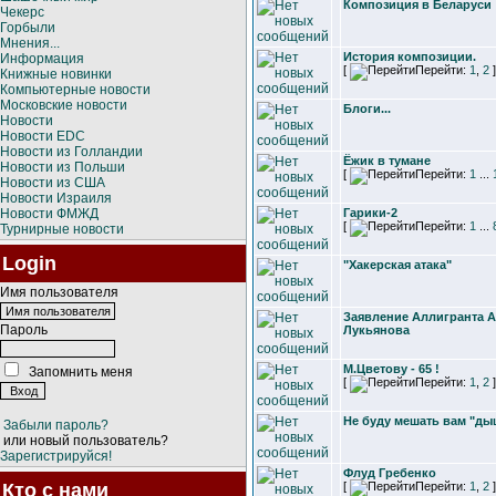
Композиция в Беларуси
Чекерс
Горбыли
Мнения...
История композиции.
Информация
[
Перейти:
1
,
2
]
Книжные новинки
Компьютерные новости
Московские новости
Блоги...
Новости
Новости EDC
Новости из Голландии
Ёжик в тумане
Новости из Польши
[
Перейти:
1
...
Новости из США
Новости Израиля
Новости ФМЖД
Гарики-2
[
Перейти:
1
...
Турнирные новости
Login
"Хакерская атака"
Имя пользователя
Заявление Аллигранта 
Пароль
Лукьянова
М.Цветову - 65 !
Запомнить меня
[
Перейти:
1
,
2
]
Не буду мешать вам "ды
Забыли пароль?
или новый пользователь?
Зарегистрируйся!
Флуд Гребенко
Кто с нами
[
Перейти:
1
,
2
]