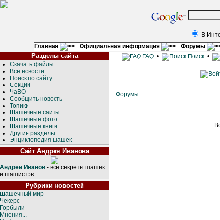
В Инт
Главная
Официальная информация
Форумы
Разделы сайта
FAQ
•
Поиск
•
Скачать файлы
Все новости
Поиск по сайту
Секции
ЧаВО
Форумы
Сообщить новость
Топики
Шашечные сайты
Шашечные фото
В
Шашечные книги
Другие разделы
Энциклопедия шашек
Сайт Андрея Иванова
Андрей Иванов
- все секреты шашек
и шашистов
Рубрики новостей
Шашечный мир
Чекерс
Горбыли
Мнения...