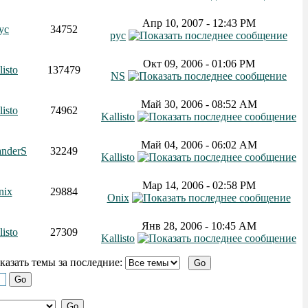
Апр 10, 2007 - 12:43 PM
ус
34752
рус
Окт 09, 2006 - 01:06 PM
listo
137479
NS
Май 30, 2006 - 08:52 AM
listo
74962
Kallisto
Май 04, 2006 - 06:02 AM
anderS
32249
Kallisto
Мар 14, 2006 - 02:58 PM
nix
29884
Onix
Янв 28, 2006 - 10:45 AM
listo
27309
Kallisto
зать темы за последние: