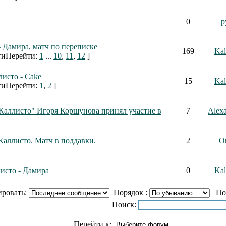
0
р
- Дамира, матч по переписке
169
Kal
Перейти:
1
...
10
,
11
,
12
]
исто - Cake
15
Kal
Перейти:
1
,
2
]
Каллисто" Игоря Коршунова принял участие в
7
Alex
Каллисто. Матч в поддавки.
2
O
исто - Дамира
0
Kal
ировать:
Порядок :
Пока
Поиск:
Перейти к: