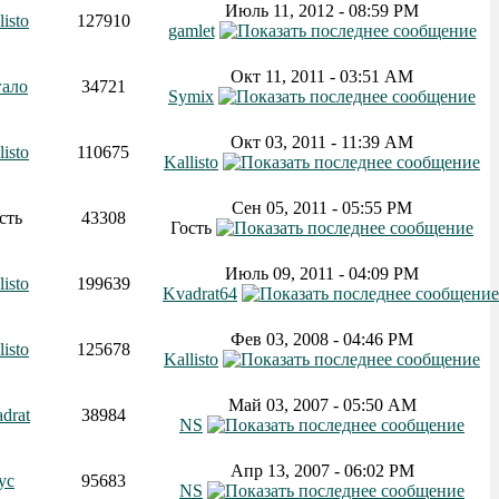
Июль 11, 2012 - 08:59 PM
listo
127910
gamlet
Окт 11, 2011 - 03:51 AM
гало
34721
Symix
Окт 03, 2011 - 11:39 AM
listo
110675
Kallisto
Сен 05, 2011 - 05:55 PM
сть
43308
Гость
Июль 09, 2011 - 04:09 PM
listo
199639
Kvadrat64
Фев 03, 2008 - 04:46 PM
listo
125678
Kallisto
Май 03, 2007 - 05:50 AM
drat
38984
NS
Апр 13, 2007 - 06:02 PM
ус
95683
NS