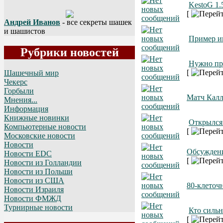
KestoG 1.
[
Андрей Иванов
- все секреты шашек
и шашистов
Пример и
Рубрики новостей
Нужно про
[
Шашечный мир
Чекерс
Горбыли
Матч Калл
Мнения...
Информация
Книжные новинки
Открылся
Компьютерные новости
[
Московские новости
Новости
Обсуждени
Новости EDC
[
Новости из Голландии
Новости из Польши
Новости из США
80-клеточ
Новости Израиля
Новости ФМЖД
Турнирные новости
Кто сильн
[