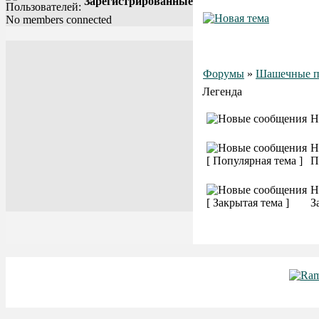
Зарегистрированные
No members connected
Форумы
»
Шашечные п
Легенда
Н
Н
П
Н
З