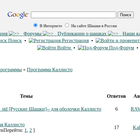
В Интернете
На сайте Шашки в России
ация
Форумы
Публикации о шашках
Наши к
Поиск
•
Регистрация
•
Войти
•
Под-Форум
рограммы
»
Программа Каллисто
Темы
Ответов
Ав
1 std [Русские Шашки]-- для оболочки Каллисто
6
RA
ая Каллисто
17
Kal
Перейти:
1
,
2
]