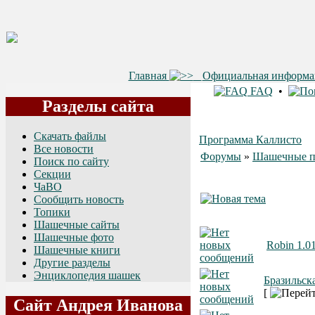
Главная
Официальная информ
FAQ
•
Разделы сайта
Скачать файлы
Программа Каллисто
Все новости
Форумы
»
Шашечные п
Поиск по сайту
Секции
ЧаВО
Сообщить новость
Топики
Шашечные сайты
Шашечные фото
Robin 1.0
Шашечные книги
Другие разделы
Энциклопедия шашек
Бразильск
[
Сайт Андрея Иванова