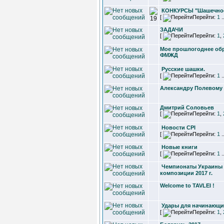
КОНКУРСЫ "Шашечное
[
Перейти:
1
.
ЗАДАЧИ
[
Перейти:
1
,
Мое прошлогоднее об
ФМЖД
Русские шашки.
[
Перейти:
1
.
Александру Полевому -
Дмитрий Соловьев
[
Перейти:
1
,
Новости CPI
[
Перейти:
1
.
Новые книги
[
Перейти:
1
.
Чемпионаты Украины
композиции 2017 г.
Welcome to TAVLEI !
Удары для начинающи
[
Перейти:
1
,