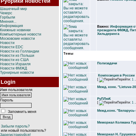
Рубрики новостей
Шашечный мир
Чекерс
Горбыли
Мнения...
Информация
Важно:
Информация от
Книжные новинки
президента ФМЖД, Пит
Хильдеринга
Компьютерные новости
Московские новости
Новости
Новости EDC
Новости из Голландии
Темы
Новости из Польши
Новости из США
Полизадачи
Новости Израиля
Новости ФМЖД
Турнирные новости
Композиция в России
[
Перейти:
1
.
Login
Межд. конк. "Lietuva-2
Имя пользователя
РуПЛюК
Пароль
[
Перейти:
1
.
Межд.конк. "Беларусь-
Запомнить меня
Мемориал Колмана Ту
Забыли пароль?
или новый пользователь?
Мемориал Н. Грушевск
Зарегистрируйся!