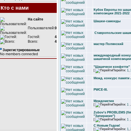
Кто с нами
Кубок Европы по шаш
композиции 2021-2022
На сайте
Шашки-самоеды
Пользователей:
0
Ставропольские шаш
Гостей:
4
Всего:
4
мастер Полянский
Зарегистрированные
No members connected
международный конку
шашечной композиции
"Шашечное конфетти"
[
Перейти:
1
,
Межд. конкурс памяти 
PWCE-III.
Междометия
[
Перейти:
1
.
Zubov's PROBLEMS (fin
"Запирание")
[
Перейти:
1
.
С Новым Годом!
[
Перейти:
1
,