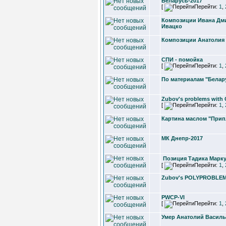
Беларусь-2017
[
Перейти:
1
,
Композиции Ивана Дм
Ивацко
Композиции Анатолия
СПИ - помойка
[
Перейти:
1
,
По материалам "Белар
Zubov's problems with 
[
Перейти:
1
,
Картина маслом "При
МК Днепр-2017
Позиция Тадика Марк
[
Перейти:
1
,
Zubov's POLYPROBLE
PWCP-VI
[
Перейти:
1
,
Умер Анатолий Василь