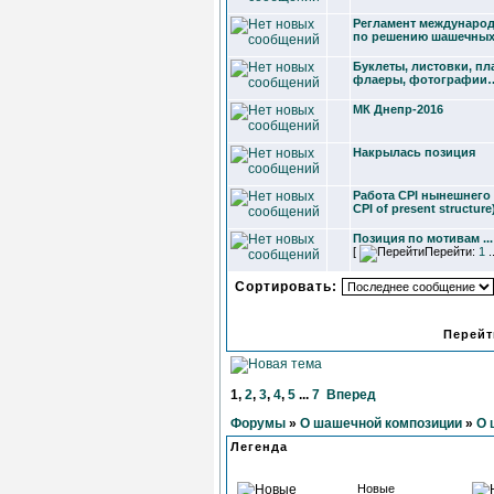
Регламент международ
по решению шашечных
Буклеты, листовки, пл
флаеры, фотографии
МК Днепр-2016
Накрылась позиция
Работа CPI нынешнего 
CPI of present structure
Позиция по мотивам ...
[
Перейти:
1
.
Сортировать:
Перейт
1
,
2
,
3
,
4
,
5
...
7
Вперед
Форумы
»
О шашечной композиции
»
О 
Легенда
Новые