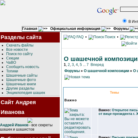
В Ин
Главная
Официальная информация
Форумы
Разделы сайта
FAQ
•
Поиск
•
Скачать файлы
Все новости
Поиск по сайту
О шашечной композици
Секции
ЧаВО
1
,
2
,
3
,
4
,
5
...
7
Вперед
Сообщить новость
Форумы
»
О шашечной композиции
»
О 
Топики
Шашечные сайты
Шашечные фото
Шашечные книги
Другие разделы
Энциклопедия шашек
Темы
Важно
Сайт Андрея
Важно:
Открытое пись
Иванова
от вице-президента г.
Андрей Иванов
- все секреты
шашек и шашистов
Важно:
Письмо презид