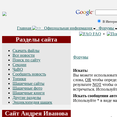
В Интерн
Главная
Официальная информация
Форумы
FAQ
•
Разделы сайта
Скачать файлы
Все новости
Форумы
Поиск по сайту
Секции
ЧаВО
Искать:
Сообщить новость
Вы можете использоват
Топики
слова,
OR
чтобы определ
Шашечные сайты
результате
NOT
чтобы о
Шашечные фото
встречаться. Используйт
Шашечные книги
Искать сообщения авт
Другие разделы
Используйте * в виде м
Энциклопедия шашек
Сайт Андрея Иванова