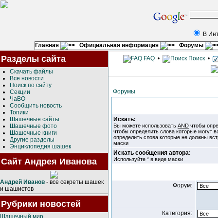
В Ин
Главная
Официальная информация
Форумы
Разделы сайта
FAQ
•
Поиск
•
Скачать файлы
Все новости
Поиск по сайту
Форумы
Секции
ЧаВО
Сообщить новость
Топики
Шашечные сайты
Искать:
Шашечные фото
Вы можете использовать
AND
чтобы опре
чтобы определить слова которые могут в
Шашечные книги
определить слова которые не должны вст
Другие разделы
маски
Энциклопедия шашек
Искать сообщения автора:
Используйте * в виде маски
Сайт Андрея Иванова
Андрей Иванов
- все секреты шашек
Форум:
и шашистов
Рубрики новостей
Категория:
Шашечный мир