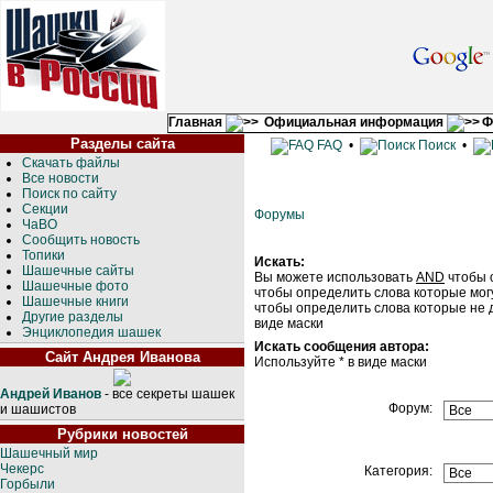
Главная
Официальная информация
Ф
Разделы сайта
FAQ
•
Поиск
•
Скачать файлы
Все новости
Поиск по сайту
Секции
Форумы
ЧаВО
Сообщить новость
Топики
Искать:
Шашечные сайты
Вы можете использовать
AND
чтобы 
Шашечные фото
чтобы определить слова которые мог
Шашечные книги
чтобы определить слова которые не 
Другие разделы
виде маски
Энциклопедия шашек
Искать сообщения автора:
Сайт Андрея Иванова
Используйте * в виде маски
Андрей Иванов
- все секреты шашек
Форум:
и шашистов
Рубрики новостей
Шашечный мир
Чекерс
Категория:
Горбыли