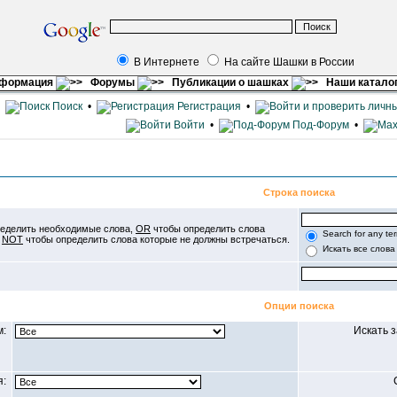
В Интернете
На сайте Шашки в России
нформация
Форумы
Публикации о шашках
Наши катало
•
Поиск
•
Регистрация
•
Войти
•
Под-Форум
•
Строка поиска
еделить необходимые слова,
OR
чтобы определить слова
Search for any te
е
NOT
чтобы определить слова которые не должны встречаться.
Искать все слова
Опции поиска
м:
Искать 
я: