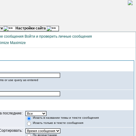
ги
Настройки сайта
Войти и проверить личные сообщения
Maximize
rms or use query as entered
за последние:
Искать в названии темы и тексте сообщения
Искать только в тексте сообщения
Сортировать:
По возрастанию