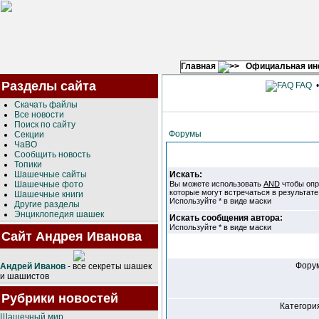
Главная
Официальная и
Разделы сайта
FAQ
Скачать файлы
Все новости
Поиск по сайту
Форумы
Секции
ЧаВО
Сообщить новость
Топики
Шашечные сайты
Искать:
Шашечные фото
Вы можете использовать
AND
чтобы опр
которые могут встречаться в результат
Шашечные книги
Используйте * в виде маски
Другие разделы
Энциклопедия шашек
Искать сообщения автора:
Используйте * в виде маски
Сайт Андрея Иванова
Фору
Андрей Иванов
- все секреты шашек
и шашистов
Рубрики новостей
Категори
Шашечный мир