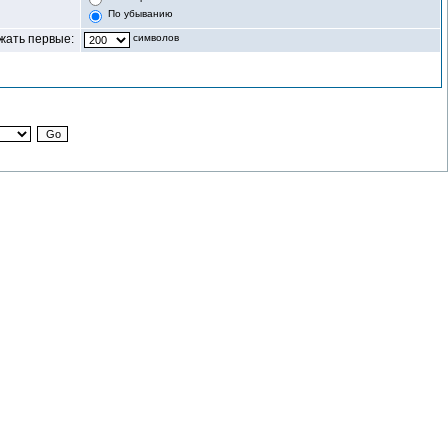
По убыванию
жать первые:
символов