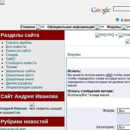
В Ин
Главная
Официальная информация
Форумы
Разделы сайта
FAQ
•
Скачать файлы
Все новости
Поиск по сайту
Форумы
Секции
ЧаВО
Сообщить новость
Топики
Шашечные сайты
Искать:
Шашечные фото
Вы можете использовать
AND
чтобы опре
чтобы определить слова которые могут в
Шашечные книги
определить слова которые не должны вст
Другие разделы
маски
Энциклопедия шашек
Искать сообщения автора:
Используйте * в виде маски
Сайт Андрея Иванова
Андрей Иванов
- все секреты шашек
Форум:
и шашистов
Рубрики новостей
Категория:
Шашечный мир