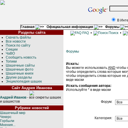
В Инт
Главная
Официальная информация
Форумы
Разделы сайта
FAQ
•
Поиск
•
Скачать файлы
Все новости
Поиск по сайту
Секции
Форумы
ЧаВО
Сообщить новость
Топики
Искать:
Шашечные сайты
Вы можете использовать
AND
чтобы 
Шашечные фото
чтобы определить слова которые мог
Шашечные книги
чтобы определить слова которые не 
Другие разделы
виде маски
Энциклопедия шашек
Искать сообщения автора:
Сайт Андрея Иванова
Используйте * в виде маски
Андрей Иванов
- все секреты шашек
и шашистов
Форум:
Рубрики новостей
Шашечный мир
Чекерс
Категория:
Горбыли
Мнения...