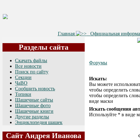
Главная
Официальная информ
Разделы сайта
Скачать файлы
Форумы
Все новости
Поиск по сайту
Секции
Искать:
ЧаВО
Вы можете использова
Сообщить новость
чтобы определить слова
Топики
чтобы определить слова
Шашечные сайты
виде маски
Шашечные фото
Искать сообщения авт
Шашечные книги
Используйте * в виде 
Другие разделы
Энциклопедия шашек
Сайт Андрея Иванова