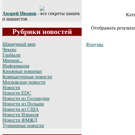
Андрей Иванов
- все секреты шашек
Кат
и шашистов
Отображать результа
Рубрики новостей
Шашечный мир
Форумы
Чекерс
Горбыли
Мнения...
Информация
Книжные новинки
Компьютерные новости
Московские новости
Новости
Новости EDC
Новости из Голландии
Новости из Польши
Новости из США
Новости Израиля
Новости ФМЖД
Турнирные новости