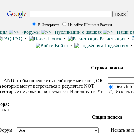
В Интернете
На сайте Шашки в России
ация
Форумы
Публикации о шашках
Наши к
FAQ
•
Поиск
•
Регистрация
•
Войти
•
Под-Форум
Строка поиска
ть
AND
чтобы определить необходимые слова,
OR
 которые могут встречаться в результате
NOT
Search for
 которые не должны встречаться. Используйте * в
Искать в
ора:
маски
Опции поиска
Форум:
Искать за 