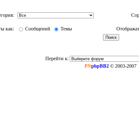
егория:
Сор
ты как:
Сообщений
Темы
Отображат
Перейти к:
PN
phpBB2
© 2003-2007