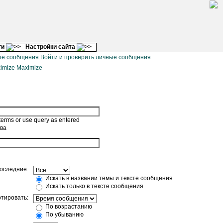
ги
Настройки сайта
Войти и проверить личные сообщения
Maximize
terms or use query as entered
ова
последние:
Искать в названии темы и тексте сообщения
Искать только в тексте сообщения
тировать:
По возрастанию
По убыванию