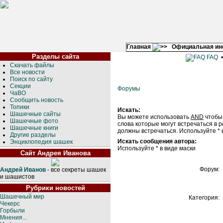
Главная
Официальная и
Разделы сайта
FAQ
Скачать файлы
Все новости
Поиск по сайту
Секции
Форумы
ЧаВО
Сообщить новость
Топики
Искать:
Шашечные сайты
Вы можете использовать
AND
чтобы
Шашечные фото
слова которые могут встречаться в 
Шашечные книги
должны встречаться. Используйте * 
Другие разделы
Искать сообщения автора:
Энциклопедия шашек
Используйте * в виде маски
Сайт Андрея Иванова
Форум:
Андрей Иванов
- все секреты шашек
и шашистов
Рубрики новостей
Шашечный мир
Категория:
Чекерс
Горбыли
Мнения...