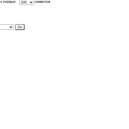
ь первые:
символов