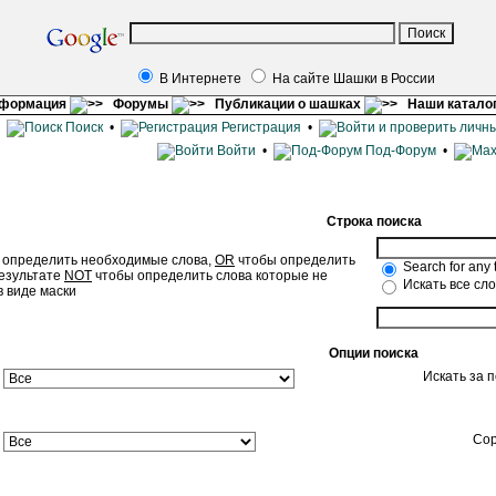
В Интернете
На сайте Шашки в России
нформация
Форумы
Публикации о шашках
Наши катало
•
Поиск
•
Регистрация
•
Войти
•
Под-Форум
•
Строка поиска
 определить необходимые слова,
OR
чтобы определить
Search for any 
результате
NOT
чтобы определить слова которые не
Искать все сл
в виде маски
Опции поиска
Искать за 
Сор