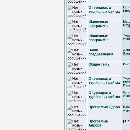
О турнирах и
klub
Litv
турнирных сайтах
Шашечные
Mat
Dra
программы
Шашечные
Тур
2018
программы
Наши
Ден
Яко
поздравления
Общие темы
Ино
О турнирах и
Тур
кле
турнирных сайтах
Изр
О турнирах и
Ч.-т
2018
турнирных сайтах
Программа Эдэон
Баз
жур
Программа
[ Оп
Аврора