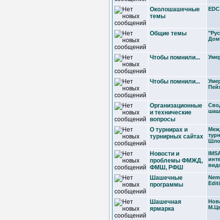
Околошашечные
EDC,
темы
Общие темы
"Ру
Дом
Чтобы помнили...
Уме
Чтобы помнили...
Уме
Пей
Организационные
Сво
шаш
и технические
вопросы
О турнирах и
Меж
турн
турнирных сайтах
Шло
Новости и
IMSA
инт
проблемы ФМЖД,
вид
ФМШ, РФШ
Шашечные
Neme
Edit
программы
Шашечная
Нов
М.Ц
ярмарка