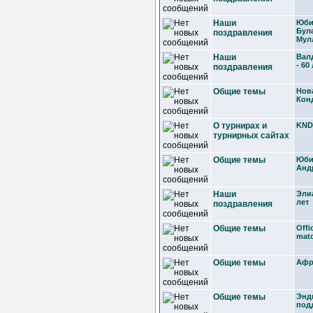
Наши
Юби
Була
поздравления
Мул
Наши
Вал
- 60
поздравления
Общие темы
Нов
Кон
О турнирах и
KND
турнирных сайтах
Общие темы
Юби
Анд
Наши
Элиа
лет
поздравления
Общие темы
Offi
mat
Общие темы
Афр
Общие темы
Энд
под