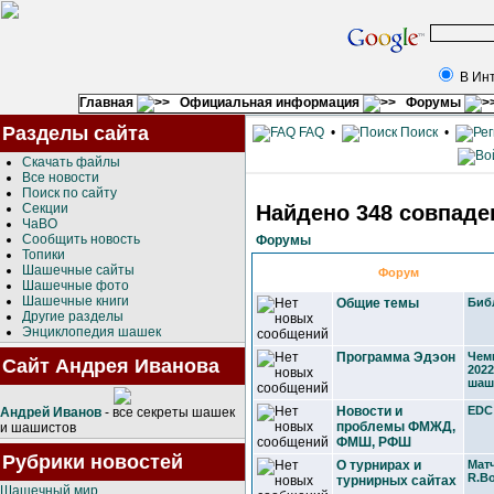
В Ин
Главная
Официальная информация
Форумы
Разделы сайта
FAQ
•
Поиск
•
Скачать файлы
Все новости
Поиск по сайту
Секции
Найдено 348 совпаде
ЧаВО
Сообщить новость
Форумы
Топики
Шашечные сайты
Форум
Шашечные фото
Шашечные книги
Общие темы
Биб
Другие разделы
Энциклопедия шашек
Программа Эдэон
Чем
Сайт Андрея Иванова
2022
шаш
Новости и
EDC
Андрей Иванов
- все секреты шашек
проблемы ФМЖД,
и шашистов
ФМШ, РФШ
Рубрики новостей
О турнирах и
Мат
R.B
турнирных сайтах
Шашечный мир