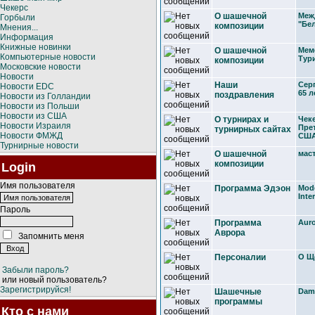
Чекерс
О шашечной
Меж
Горбыли
"Бе
композиции
Мнения...
Информация
Книжные новинки
О шашечной
Мем
Компьютерные новости
Тур
композиции
Московские новости
Новости
Наши
Серг
Новости EDC
65 л
поздравления
Новости из Голландии
Новости из Польши
Новости из США
О турнирах и
Чеке
Новости Израиля
Пре
турнирных сайтах
Новости ФМЖД
США
Турнирные новости
О шашечной
мас
композиции
Login
Имя пользователя
Программа Эдэон
Mod
Inte
Пароль
Программа
Auro
Аврора
Запомнить меня
Персоналии
О Щ
Забыли пароль?
или новый пользователь?
Зарегистрируйся!
Шашечные
Dami
программы
Кто с нами