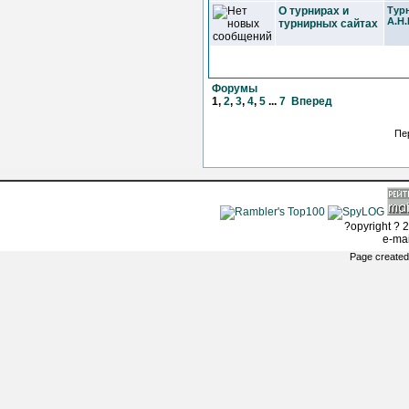
О турнирах и
Тур
А.Н
турнирных сайтах
Форумы
1
,
2
,
3
,
4
,
5
...
7
Вперед
Пе
?opyright ? 2
e-ma
Page created