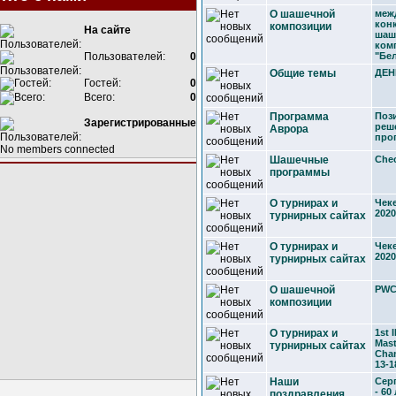
О шашечной
меж
кон
композиции
На сайте
шаш
ком
Пользователей:
0
"Бе
Общие темы
ДЕН
Гостей:
0
Всего:
0
Программа
Поз
Зарегистрированные
реш
Аврора
про
No members connected
Шашечные
Chec
программы
О турнирах и
Чек
2020
турнирных сайтах
О турнирах и
Чек
2020
турнирных сайтах
О шашечной
PWCE
композиции
О турнирах и
1st 
Mast
турнирных сайтах
Cha
13-1
Наши
Сер
- 60
поздравления