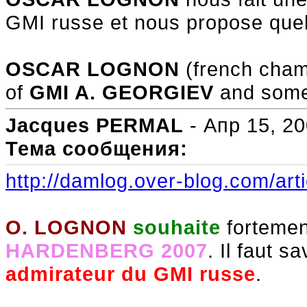
GMI russe et nous propose quel
OSCAR LOGNON
(french cham
of
GMI A. GEORGIEV
and some
Jacques PERMAL
- Апр 15, 20
Тема сообщения:
http://damlog.over-blog.com/art
O. LOGNON
souhaite
forteme
HARDENBERG 2007
. Il faut s
admirateur du GMI russe
.