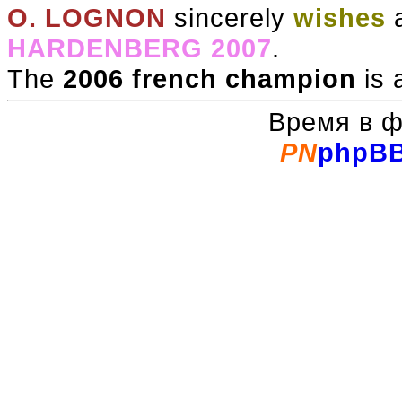
O. LOGNON
sincerely
wishes
HARDENBERG 2007
.
The
2006 french champion
is
Время в 
PN
phpB