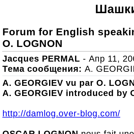
Шашки
Forum for English speaki
O. LOGNON
Jacques PERMAL
- Апр 11, 20
Тема сообщения:
A. GEORGI
A. GEORGIEV vu par O. LOG
A. GEORGIEV introduced by
http://damlog.over-blog.com/
OSCAR LOGNON
nous fait une