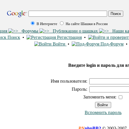
В Интернете
На сайте Шашки в России
ация
Форумы
Публикации о шашках
Наши к
Поиск
•
Регистрация
•
Войти
•
Под-Форум
Введите login и пароль для в
Имя пользователя:
Пароль:
Запомнить меня:
Вспомнить пароль
PN
phpBB2
© 2003-2007