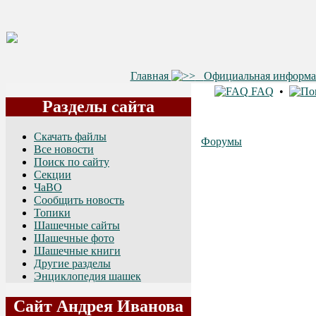
Главная
Официальная информ
FAQ
•
Разделы сайта
Скачать файлы
Форумы
Все новости
Поиск по сайту
Секции
ЧаВО
Сообщить новость
Топики
Шашечные сайты
Шашечные фото
Шашечные книги
Другие разделы
Энциклопедия шашек
Сайт Андрея Иванова