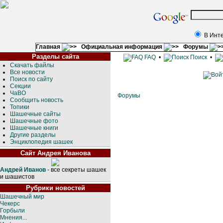
В Инт
Главная
Официальная информация
Форумы
Разделы сайта
FAQ
•
Поиск
•
Скачать файлы
Все новости
Поиск по сайту
Секции
ЧаВО
Форумы
Сообщить новость
Топики
Шашечные сайты
Шашечные фото
Шашечные книги
Другие разделы
Энциклопедия шашек
Сайт Андрея Иванова
Андрей Иванов
- все секреты шашек
и шашистов
Рубрики новостей
Шашечный мир
Чекерс
Горбыли
Мнения...