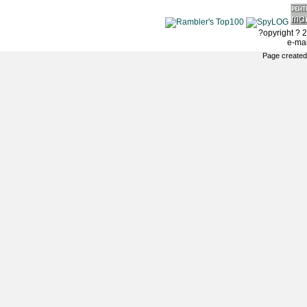
?opyright ? 2
e-ma
Page created