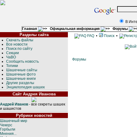
В Инт
Главная
Официальная информация
Форумы
Разделы сайта
FAQ
•
Поиск
•
Скачать файлы
Все новости
Поиск по сайту
Секции
ЧаВО
Форумы
Сообщить новость
Топики
Шашечные сайты
Шашечные фото
Шашечные книги
Другие разделы
Энциклопедия шашек
Сайт Андрея Иванова
Андрей Иванов
- все секреты шашек
и шашистов
Рубрики новостей
Шашечный мир
Чекерс
Горбыли
Мнения...