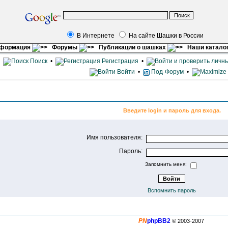
В Интернете
На сайте Шашки в России
нформация
Форумы
Публикации о шашках
Наши катало
•
Поиск
•
Регистрация
•
Войти
•
Под-Форум
•
Введите login и пароль для входа.
Имя пользователя:
Пароль:
Запомнить меня:
Вспомнить пароль
PN
phpBB2
© 2003-2007