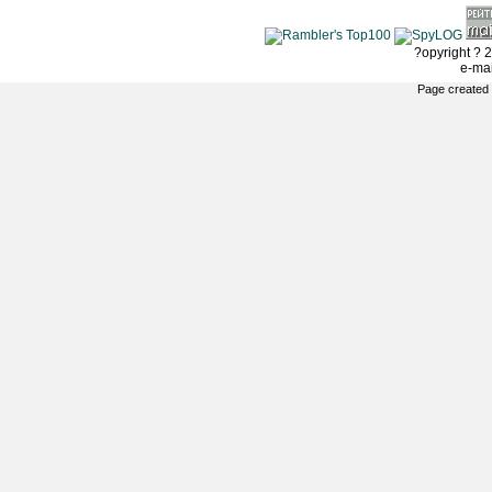
?opyright ? 2
e-ma
Page created