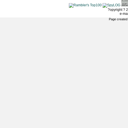
?opyright ? 2
e-ma
Page created