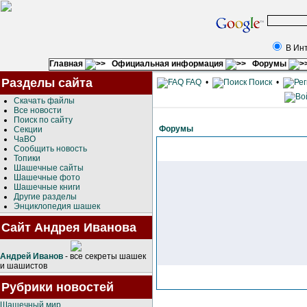
В Ин
Главная
Официальная информация
Форумы
Разделы сайта
FAQ
•
Поиск
•
Скачать файлы
Все новости
Поиск по сайту
Форумы
Секции
ЧаВО
Сообщить новость
Топики
Шашечные сайты
Шашечные фото
Шашечные книги
Другие разделы
Энциклопедия шашек
Сайт Андрея Иванова
Андрей Иванов
- все секреты шашек
и шашистов
Рубрики новостей
Шашечный мир