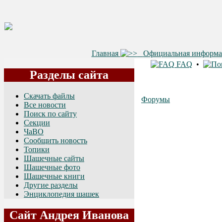
Главная
Официальная информ
FAQ
•
Разделы сайта
Скачать файлы
Форумы
Все новости
Поиск по сайту
Секции
ЧаВО
Сообщить новость
Топики
Шашечные сайты
Шашечные фото
Шашечные книги
Другие разделы
Энциклопедия шашек
Сайт Андрея Иванова