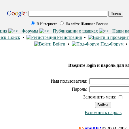
В Интернете
На сайте Шашки в России
ация
Форумы
Публикации о шашках
Наши к
Поиск
•
Регистрация
•
Войти
•
Под-Форум
Введите login и пароль для в
Имя пользователя:
Пароль:
Запомнить меня:
Вспомнить пароль
PN
phpBB2
© 2003-2007