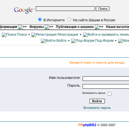
В Интернете
На сайте Шашки в России
нформация
Форумы
Публикации о шашках
Наши катало
•
Поиск
•
Регистрация
•
Войти
•
Под-Форум
•
Введите login и пароль для входа.
Имя пользователя:
Пароль:
Запомнить меня:
Вспомнить пароль
PN
phpBB2
© 2003-2007