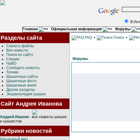
В Ин
Главная
Официальная информация
Форумы
Разделы сайта
FAQ
•
Поиск
•
Скачать файлы
Все новости
Поиск по сайту
Форумы
Секции
ЧаВО
Сообщить новость
Топики
Шашечные сайты
Шашечные фото
Шашечные книги
Другие разделы
Энциклопедия шашек
Сайт Андрея Иванова
Андрей Иванов
- все секреты шашек
и шашистов
Рубрики новостей
Шашечный мир