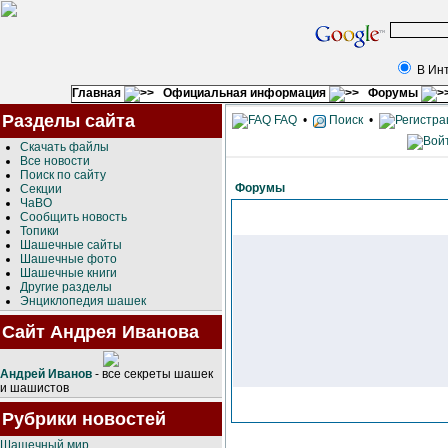
В Ин
Главная
Официальная информация
Форумы
Разделы сайта
FAQ
•
Поиск
•
Скачать файлы
Все новости
Поиск по сайту
Форумы
Секции
ЧаВО
Сообщить новость
Топики
Шашечные сайты
Шашечные фото
Шашечные книги
Другие разделы
Энциклопедия шашек
Сайт Андрея Иванова
Андрей Иванов
- все секреты шашек
и шашистов
Рубрики новостей
Шашечный мир