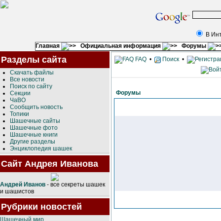
В Ин
Главная
Официальная информация
Форумы
Разделы сайта
FAQ
•
Поиск
•
Скачать файлы
Все новости
Поиск по сайту
Форумы
Секции
ЧаВО
Сообщить новость
Топики
Шашечные сайты
Шашечные фото
Шашечные книги
Другие разделы
Энциклопедия шашек
Сайт Андрея Иванова
Андрей Иванов
- все секреты шашек
и шашистов
Рубрики новостей
Шашечный мир