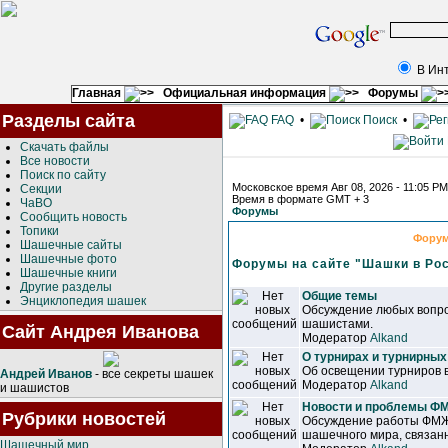
В Ин
Главная
Официальная информация
Форумы
Разделы сайта
FAQ
•
Поиск
•
Скачать файлы
Все новости
Поиск по сайту
Московское время Авг 08, 2026 - 11:05 PM
Секции
Время в формате GMT + 3
ЧаВО
Форумы
Сообщить новость
Топики
Фору
Шашечные сайты
Шашечные фото
Форумы на сайте "Шашки в Ро
Шашечные книги
Другие разделы
Общие темы
Энциклопедия шашек
Обсуждение любых вопро
шашистами.
Сайт Андрея Иванова
Модератор
Alkand
О турнирах и турнирных
Об освещении турниров 
Андрей Иванов
- все секреты шашек
Модератор
Alkand
и шашистов
Новости и проблемы 
Рубрики новостей
Обсуждение работы ФМЖ
шашечного мира, связанн
Шашечный мир