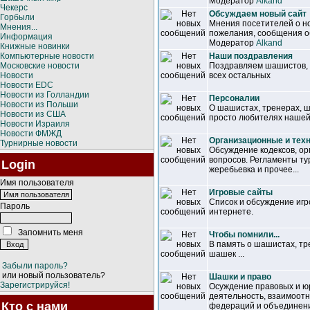
Модератор
Alkand
Чекерс
Обсуждаем новый сайт
Горбыли
Мнения посетителей о но
Мнения...
пожелания, сообщения об
Информация
Модератор
Alkand
Книжные новинки
Компьютерные новости
Наши поздравления
Московские новости
Поздравляем шашистов, т
Новости
всех остальных
Новости EDC
Новости из Голландии
Персоналии
Новости из Польши
О шашистах, тренерах, 
Новости из США
просто любителях нашей
Новости Израиля
Новости ФМЖД
Организационные и тех
Турнирные новости
Обсуждение кодексов, ор
вопросов. Регламенты ту
Login
жеребьевка и прочее...
Имя пользователя
Игровые сайты
Список и обсуждение иг
Пароль
интернете.
Запомнить меня
Чтобы помнили...
В память о шашистах, т
шашек ...
Забыли пароль?
или новый пользователь?
Шашки и право
Зарегистрируйся!
Осуждение правовых и ю
деятельность, взаимоот
Кто с нами
федераций и объединен