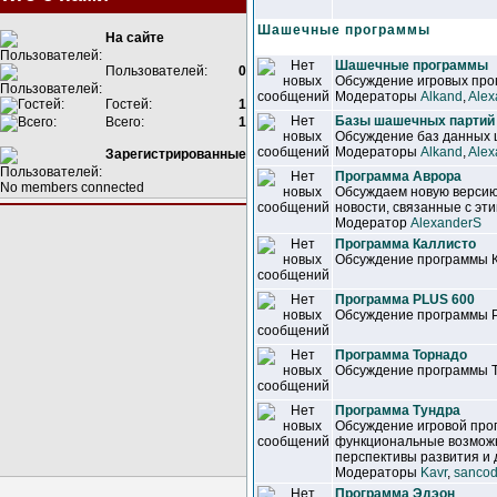
Шашечные программы
На сайте
Шашечные программы
Пользователей:
0
Обсуждение игровых прог
Модераторы
Alkand
,
Alex
Гостей:
1
Базы шашечных партий
Всего:
1
Обсуждение баз данных
Модераторы
Alkand
,
Alex
Зарегистрированные
Программа Аврора
No members connected
Обсуждаем новую версию
новости, связанные с эт
Модератор
AlexanderS
Программа Каллисто
Обсуждение программы 
Программа PLUS 600
Обсуждение программы 
Программа Торнадо
Обсуждение программы 
Программа Тундра
Обсуждение игровой про
функциональные возможн
перспективы развития и 
Модераторы
Kavr
,
sancod
Программа Эдэон