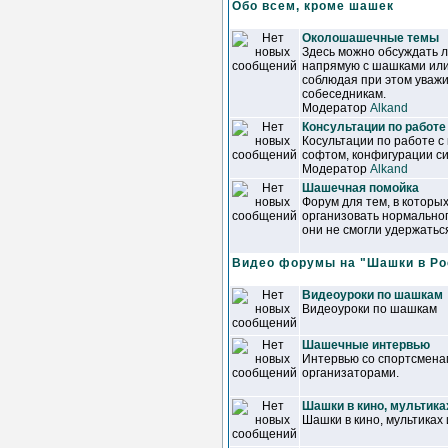
Обо всем, кроме шашек
Околошашечные темы
Здесь можно обсуждать 
напрямую с шашками или
соблюдая при этом уваж
собеседникам.
Модератор
Alkand
Консультации по работе
Косультации по работе с
софтом, конфигурации сис
Модератор
Alkand
Шашечная помойка
Форум для тем, в которы
организовать нормально
они не смогли удержатьс
Видео форумы на "Шашки в Ро
Видеоуроки по шашкам
Видеоуроки по шашкам
Шашечные интервью
Интервью со спортсменам
организаторами.
Шашки в кино, мультика
Шашки в кино, мультиках