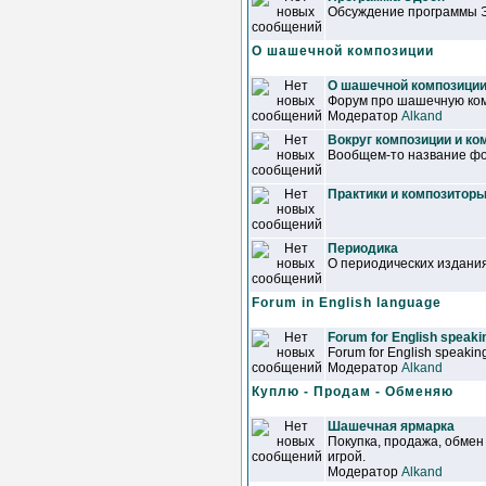
Обсуждение программы 
О шашечной композиции
О шашечной композици
Форум про шашечную ком
Модератор
Alkand
Вокруг композиции и ко
Вообщем-то название фор
Практики и композитор
Периодика
О периодических издани
Forum in English language
Forum for English speakin
Forum for English speaking
Модератор
Alkand
Куплю - Продам - Обменяю
Шашечная ярмарка
Покупка, продажа, обмен
игрой.
Модератор
Alkand