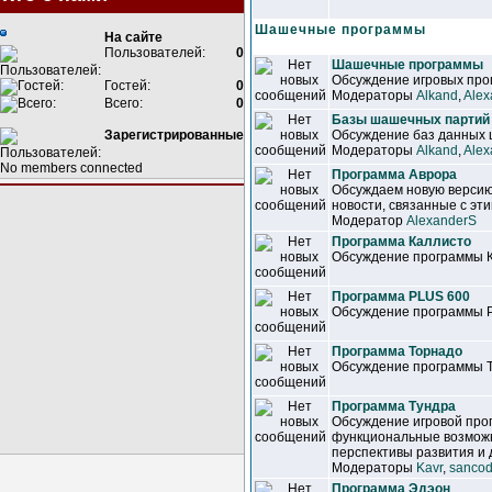
Шашечные программы
На сайте
Пользователей:
0
Шашечные программы
Обсуждение игровых прог
Гостей:
0
Модераторы
Alkand
,
Alex
Всего:
0
Базы шашечных партий
Зарегистрированные
Обсуждение баз данных
Модераторы
Alkand
,
Alex
No members connected
Программа Аврора
Обсуждаем новую версию
новости, связанные с эт
Модератор
AlexanderS
Программа Каллисто
Обсуждение программы 
Программа PLUS 600
Обсуждение программы 
Программа Торнадо
Обсуждение программы 
Программа Тундра
Обсуждение игровой про
функциональные возможн
перспективы развития и 
Модераторы
Kavr
,
sancod
Программа Эдэон