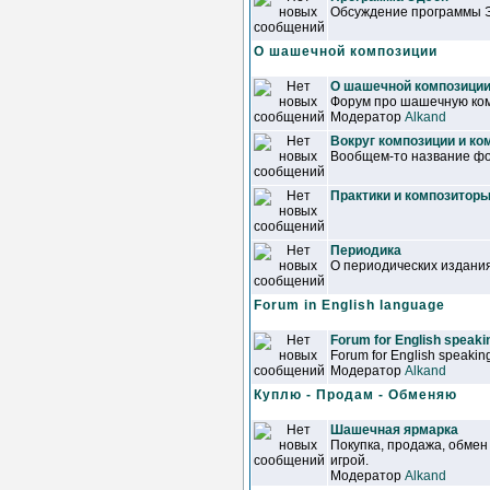
Обсуждение программы 
О шашечной композиции
О шашечной композици
Форум про шашечную ком
Модератор
Alkand
Вокруг композиции и ко
Вообщем-то название фор
Практики и композитор
Периодика
О периодических издани
Forum in English language
Forum for English speakin
Forum for English speaking
Модератор
Alkand
Куплю - Продам - Обменяю
Шашечная ярмарка
Покупка, продажа, обмен
игрой.
Модератор
Alkand