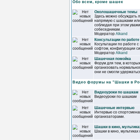
Обо всем, кроме шашек
Околошашечные темы
Здесь можно обсуждать 
напрямую с шашками или
соблюдая при этом уваж
собеседникам.
Модератор
Alkand
Консультации по работе
Косультации по работе с
софтом, конфигурации сис
Модератор
Alkand
Шашечная помойка
Форум для тем, в которы
организовать нормально
они не смогли удержатьс
Видео форумы на "Шашки в Ро
Видеоуроки по шашкам
Видеоуроки по шашкам
Шашечные интервью
Интервью со спортсменам
организаторами.
Шашки в кино, мультика
Шашки в кино, мультиках