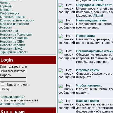
Модератор
Alkand
Чекерс
Обсуждаем новый сайт
Горбыли
Мнения посетителей о но
Мнения...
пожелания, сообщения об
Информация
Модератор
Alkand
Книжные новинки
Компьютерные новости
Наши поздравления
Московские новости
Поздравляем шашистов, т
Новости
всех остальных
Новости EDC
Новости из Голландии
Персоналии
Новости из Польши
О шашистах, тренерах, 
Новости из США
просто любителях нашей
Новости Израиля
Новости ФМЖД
Организационные и тех
Турнирные новости
Обсуждение кодексов, ор
вопросов. Регламенты ту
Login
жеребьевка и прочее...
Имя пользователя
Игровые сайты
Список и обсуждение иг
Пароль
интернете.
Запомнить меня
Чтобы помнили...
В память о шашистах, т
шашек ...
Забыли пароль?
или новый пользователь?
Шашки и право
Зарегистрируйся!
Осуждение правовых и ю
деятельность, взаимоот
Кто с нами
федераций и объединен