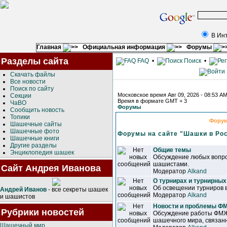
В Ин
Главная
Официальная информация
Форумы
Разделы сайта
FAQ
•
Поиск
•
Скачать файлы
Все новости
Поиск по сайту
Московское время Авг 09, 2026 - 08:53 A
Секции
Время в формате GMT + 3
ЧаВО
Форумы
Сообщить новость
Топики
Фору
Шашечные сайты
Шашечные фото
Форумы на сайте "Шашки в Ро
Шашечные книги
Другие разделы
Общие темы
Энциклопедия шашек
Обсуждение любых вопро
шашистами.
Сайт Андрея Иванова
Модератор
Alkand
О турнирах и турнирных
Об освещении турниров 
Андрей Иванов
- все секреты шашек
Модератор
Alkand
и шашистов
Новости и проблемы 
Рубрики новостей
Обсуждение работы ФМЖ
шашечного мира, связанн
Шашечный мир