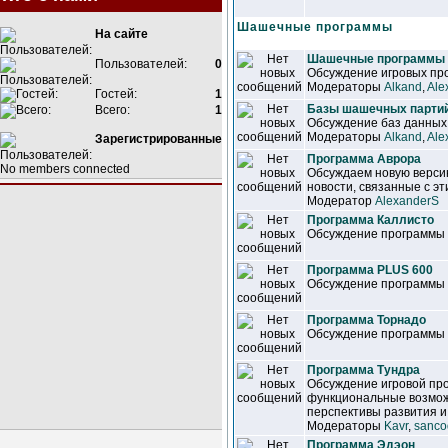
Шашечные программы
На сайте
Шашечные программы
Пользователей:
0
Обсуждение игровых про
Модераторы
Alkand
,
Ale
Гостей:
1
Базы шашечных парти
Всего:
1
Обсуждение баз данны
Модераторы
Alkand
,
Ale
Зарегистрированные
Программа Аврора
No members connected
Обсуждаем новую верси
новости, связанные с э
Модератор
AlexanderS
Программа Каллисто
Обсуждение программы
Программа PLUS 600
Обсуждение программы
Программа Торнадо
Обсуждение программы
Программа Тундра
Обсуждение игровой пр
функциональные возмож
перспективы развития и
Модераторы
Kavr
,
sanco
Программа Эдэон