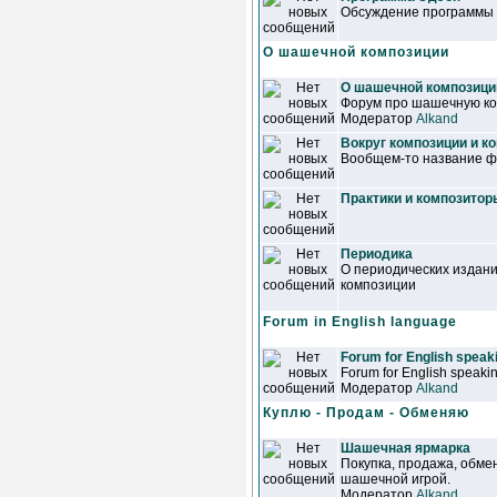
Обсуждение программы
О шашечной композиции
О шашечной композици
Форум про шашечную ко
Модератор
Alkand
Вокруг композиции и к
Вообщем-то название фо
Практики и композитор
Периодика
О периодических издан
композиции
Forum in English language
Forum for English speaki
Forum for English speakin
Модератор
Alkand
Куплю - Продам - Обменяю
Шашечная ярмарка
Покупка, продажа, обмен
шашечной игрой.
Модератор
Alkand