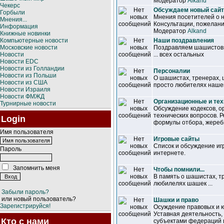
Модератор
Alkand
Чекерс
Обсуждаем новый сайт
Горбыли
Мнения посетителей о н
Мнения...
Консультации, пожелани
Информация
Модератор
Alkand
Книжные новинки
Компьютерные новости
Наши поздравления
Московские новости
Поздравляем шашистов, 
Новости
... всех остальных
Новости EDC
Новости из Голландии
Персоналии
Новости из Польши
О шашистах, тренерах,
Новости из США
просто любителях наше
Новости Израиля
Новости ФМЖД
Организационные и те
Турнирные новости
Обсуждение кодексов, о
технических вопросов. 
Login
формулы отбора, жеребь
Имя пользователя
Игровые сайты
Список и обсуждение иг
Пароль
интернете.
Запомнить меня
Чтобы помнили...
В память о шашистах, т
любилелях шашек ...
Забыли пароль?
или новый пользователь?
Шашки и право
Зарегистрируйся!
Осуждение правовых и ю
Уставная деятельность
Кто с нами
субъектами федераций 