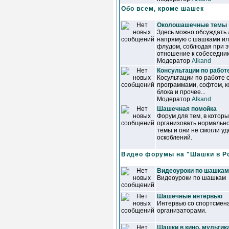
Обо всем, кроме шашек
Околошашечные темы
Здесь можно обсуждать
напрямую с шашками или
флудом, соблюдая при 
отношение к собеседник
Модератор
Alkand
Консультации по работ
Косультации по работе 
программами, софтом, к
блока и прочее...
Модератор
Alkand
Шашечная помойка
Форум для тем, в которы
организовать нормальн
темы и они не смогли у
оскоблений.
Видео форумы на "Шашки в Р
Видеоуроки по шашкам
Видеоуроки по шашкам
Шашечные интервью
Интервью со спортсмена
организаторами.
Шашки в кино, мультик