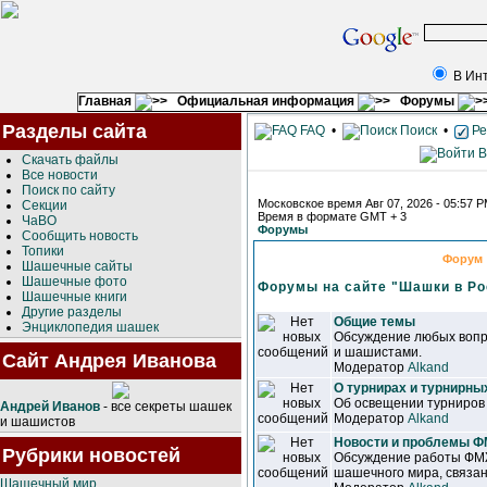
В Ин
Главная
Официальная информация
Форумы
Разделы сайта
FAQ
•
Поиск
•
Ре
В
Скачать файлы
Все новости
Поиск по сайту
Московское время Авг 07, 2026 - 05:57 
Секции
Время в формате GMT + 3
ЧаВО
Форумы
Сообщить новость
Топики
Форум
Шашечные сайты
Шашечные фото
Форумы на сайте "Шашки в Ро
Шашечные книги
Другие разделы
Общие темы
Энциклопедия шашек
Обсуждение любых вопр
и шашистами.
Сайт Андрея Иванова
Модератор
Alkand
О турнирах и турнирны
Об освещении турниров
Андрей Иванов
- все секреты шашек
Модератор
Alkand
и шашистов
Новости и проблемы 
Рубрики новостей
Обсуждение работы ФМ
шашечного мира, связан
Шашечный мир