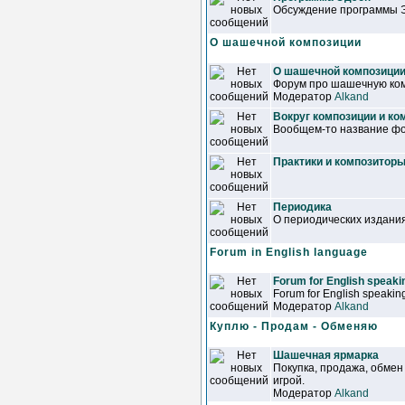
Обсуждение программы 
О шашечной композиции
О шашечной композици
Форум про шашечную ком
Модератор
Alkand
Вокруг композиции и ко
Вообщем-то название фор
Практики и композитор
Периодика
О периодических издани
Forum in English language
Forum for English speakin
Forum for English speaking
Модератор
Alkand
Куплю - Продам - Обменяю
Шашечная ярмарка
Покупка, продажа, обмен
игрой.
Модератор
Alkand