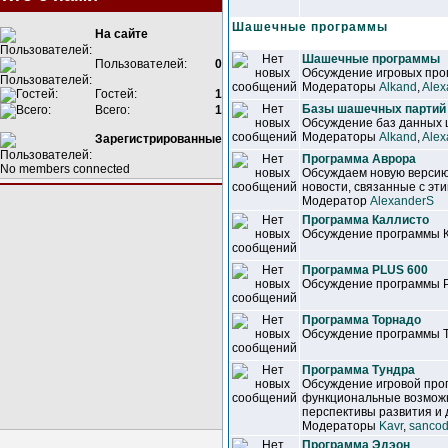
Шашечные программы
На сайте
Шашечные программы
Пользователей:
0
Обсуждение игровых прог
Модераторы
Alkand
,
Alex
Гостей:
1
Базы шашечных партий
Всего:
1
Обсуждение баз данных
Модераторы
Alkand
,
Alex
Зарегистрированные
Программа Аврора
No members connected
Обсуждаем новую версию
новости, связанные с эт
Модератор
AlexanderS
Программа Каллисто
Обсуждение программы 
Программа PLUS 600
Обсуждение программы 
Программа Торнадо
Обсуждение программы 
Программа Тундра
Обсуждение игровой про
функциональные возможн
перспективы развития и 
Модераторы
Kavr
,
sancod
Программа Эдэон