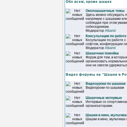
Обо всем, кроме шашек
Околошашечные темы
Здесь можно обсуждать 
напрямую с шашками или
соблюдая при этом уваж
собеседникам.
Модератор
Alkand
Консультации по работе
Косультации по работе с
софтом, конфигурации сис
Модератор
Alkand
Шашечная помойка
Форум для тем, в которы
организовать нормально
они не смогли удержатьс
Видео форумы на "Шашки в Ро
Видеоуроки по шашкам
Видеоуроки по шашкам
Шашечные интервью
Интервью со спортсменам
организаторами.
Шашки в кино, мультика
Шашки в кино, мультиках