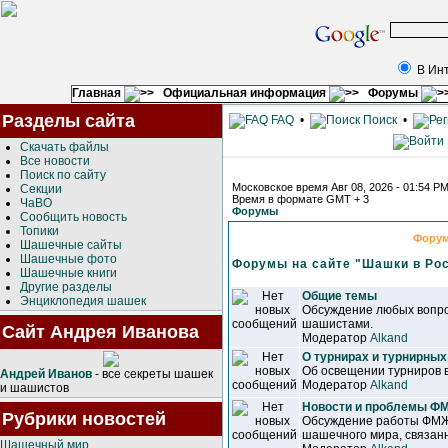
В Ин
Главная
Официальная информация
Форумы
Разделы сайта
FAQ
•
Поиск
•
Скачать файлы
Все новости
Поиск по сайту
Московское время Авг 08, 2026 - 01:54 P
Секции
Время в формате GMT + 3
ЧаВО
Форумы
Сообщить новость
Топики
Фору
Шашечные сайты
Шашечные фото
Форумы на сайте "Шашки в Ро
Шашечные книги
Другие разделы
Общие темы
Энциклопедия шашек
Обсуждение любых вопро
шашистами.
Сайт Андрея Иванова
Модератор
Alkand
О турнирах и турнирных
Об освещении турниров 
Андрей Иванов
- все секреты шашек
Модератор
Alkand
и шашистов
Новости и проблемы 
Рубрики новостей
Обсуждение работы ФМЖ
шашечного мира, связанн
Шашечный мир