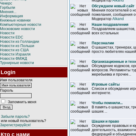
Модератор
Alkand
Чекерс
Обсуждаем новый сайт
Горбыли
Мнения посетителей о но
Мнения...
пожелания, сообщения об
Информация
Модератор
Alkand
Книжные новинки
Компьютерные новости
Наши поздравления
Московские новости
Поздравляем шашистов, т
Новости
всех остальных
Новости EDC
Новости из Голландии
Персоналии
Новости из Польши
О шашистах, тренерах, 
Новости из США
просто любителях нашей
Новости Израиля
Новости ФМЖД
Организационные и тех
Турнирные новости
Обсуждение кодексов, ор
вопросов. Регламенты ту
Login
жеребьевка и прочее...
Имя пользователя
Игровые сайты
Список и обсуждение иг
Пароль
интернете.
Запомнить меня
Чтобы помнили...
В память о шашистах, т
шашек ...
Забыли пароль?
или новый пользователь?
Шашки и право
Зарегистрируйся!
Осуждение правовых и ю
деятельность, взаимоот
Кто с нами
федераций и объединен