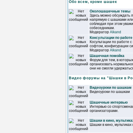
Обо всем, кроме шашек
Околошашечные темы
Здесь можно обсуждать 
напрямую с шашками или
соблюдая при этом уваж
собеседникам.
Модератор
Alkand
Консультации по работе
Косультации по работе с
софтом, конфигурации сис
Модератор
Alkand
Шашечная помойка
Форум для тем, в которы
организовать нормально
они не смогли удержатьс
Видео форумы на "Шашки в Ро
Видеоуроки по шашкам
Видеоуроки по шашкам
Шашечные интервью
Интервью со спортсменам
организаторами.
Шашки в кино, мультика
Шашки в кино, мультиках