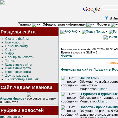
В Ин
Главная
Официальная информация
Форумы
Разделы сайта
FAQ
•
Поиск
•
Скачать файлы
Все новости
Поиск по сайту
Московское время Авг 08, 2026 - 04:38 A
Секции
Время в формате GMT + 3
ЧаВО
Форумы
Сообщить новость
Топики
Фору
Шашечные сайты
Шашечные фото
Форумы на сайте "Шашки в Ро
Шашечные книги
Другие разделы
Общие темы
Энциклопедия шашек
Обсуждение любых вопро
шашистами.
Сайт Андрея Иванова
Модератор
Alkand
О турнирах и турнирных
Об освещении турниров 
Андрей Иванов
- все секреты шашек
Модератор
Alkand
и шашистов
Новости и проблемы 
Рубрики новостей
Обсуждение работы ФМЖ
шашечного мира, связанн
Шашечный мир