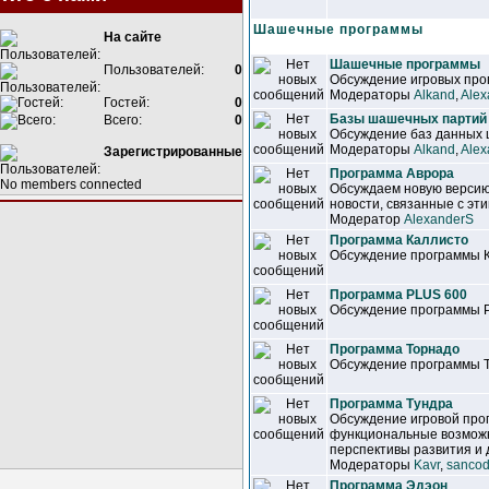
Шашечные программы
На сайте
Шашечные программы
Пользователей:
0
Обсуждение игровых прог
Модераторы
Alkand
,
Alex
Гостей:
0
Базы шашечных партий
Всего:
0
Обсуждение баз данных
Модераторы
Alkand
,
Alex
Зарегистрированные
Программа Аврора
No members connected
Обсуждаем новую версию
новости, связанные с эт
Модератор
AlexanderS
Программа Каллисто
Обсуждение программы 
Программа PLUS 600
Обсуждение программы 
Программа Торнадо
Обсуждение программы 
Программа Тундра
Обсуждение игровой про
функциональные возможн
перспективы развития и 
Модераторы
Kavr
,
sancod
Программа Эдэон