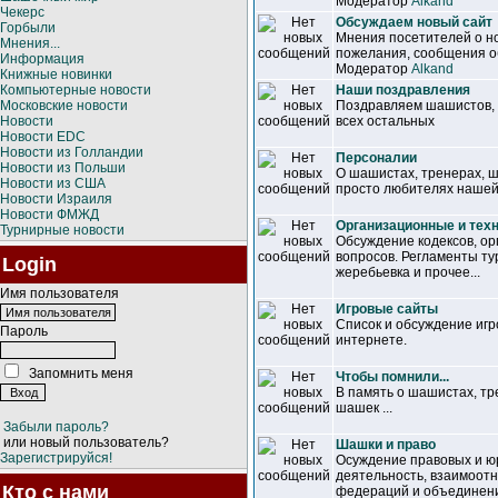
Модератор
Alkand
Чекерс
Обсуждаем новый сайт
Горбыли
Мнения посетителей о но
Мнения...
пожелания, сообщения об
Информация
Модератор
Alkand
Книжные новинки
Компьютерные новости
Наши поздравления
Московские новости
Поздравляем шашистов, т
Новости
всех остальных
Новости EDC
Новости из Голландии
Персоналии
Новости из Польши
О шашистах, тренерах, 
Новости из США
просто любителях нашей
Новости Израиля
Новости ФМЖД
Организационные и тех
Турнирные новости
Обсуждение кодексов, ор
вопросов. Регламенты ту
Login
жеребьевка и прочее...
Имя пользователя
Игровые сайты
Список и обсуждение иг
Пароль
интернете.
Запомнить меня
Чтобы помнили...
В память о шашистах, т
шашек ...
Забыли пароль?
или новый пользователь?
Шашки и право
Зарегистрируйся!
Осуждение правовых и ю
деятельность, взаимоот
Кто с нами
федераций и объединен