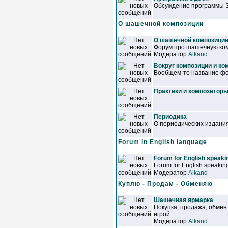
Обсуждение программы 
О шашечной композиции
О шашечной композици
Форум про шашечную ком
Модератор
Alkand
Вокруг композиции и ко
Вообщем-то название фор
Практики и композитор
Периодика
О периодических издани
Forum in English language
Forum for English speakin
Forum for English speaking
Модератор
Alkand
Куплю - Продам - Обменяю
Шашечная ярмарка
Покупка, продажа, обмен
игрой.
Модератор
Alkand