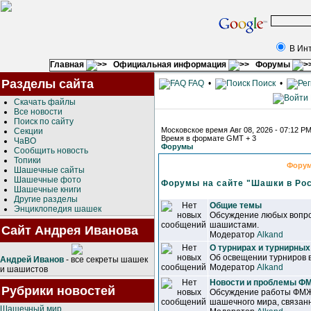
В Ин
Главная
Официальная информация
Форумы
Разделы сайта
FAQ
•
Поиск
•
Скачать файлы
Все новости
Поиск по сайту
Московское время Авг 08, 2026 - 07:12 P
Секции
Время в формате GMT + 3
ЧаВО
Форумы
Сообщить новость
Топики
Фору
Шашечные сайты
Шашечные фото
Форумы на сайте "Шашки в Ро
Шашечные книги
Другие разделы
Общие темы
Энциклопедия шашек
Обсуждение любых вопро
шашистами.
Сайт Андрея Иванова
Модератор
Alkand
О турнирах и турнирных
Об освещении турниров 
Андрей Иванов
- все секреты шашек
Модератор
Alkand
и шашистов
Новости и проблемы 
Рубрики новостей
Обсуждение работы ФМЖ
шашечного мира, связанн
Шашечный мир