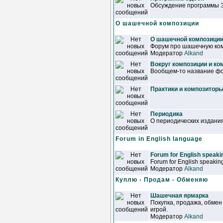
Обсуждение программы 
О шашечной композиции
О шашечной композици
Форум про шашечную ком
Модератор
Alkand
Вокруг композиции и ко
Вообщем-то название фор
Практики и композитор
Периодика
О периодических издани
Forum in English language
Forum for English speakin
Forum for English speaking
Модератор
Alkand
Куплю - Продам - Обменяю
Шашечная ярмарка
Покупка, продажа, обмен
игрой.
Модератор
Alkand