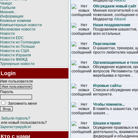
Модератор
Alkand
Чекерс
Обсуждаем новый сайт
Горбыли
Мнения посетителей о но
Мнения...
пожелания, сообщения об
Информация
Модератор
Alkand
Книжные новинки
Компьютерные новости
Наши поздравления
Московские новости
Поздравляем шашистов, т
Новости
всех остальных
Новости EDC
Новости из Голландии
Персоналии
Новости из Польши
О шашистах, тренерах, 
Новости из США
просто любителях нашей
Новости Израиля
Новости ФМЖД
Организационные и тех
Турнирные новости
Обсуждение кодексов, ор
вопросов. Регламенты ту
Login
жеребьевка и прочее...
Имя пользователя
Игровые сайты
Список и обсуждение иг
Пароль
интернете.
Запомнить меня
Чтобы помнили...
В память о шашистах, т
шашек ...
Забыли пароль?
или новый пользователь?
Шашки и право
Зарегистрируйся!
Осуждение правовых и ю
деятельность, взаимоот
Кто с нами
федераций и объединен