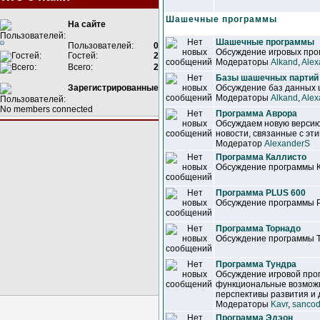
Шашечные программы
На сайте
Шашечные программы
Пользователей:
0
Обсуждение игровых прог
Гостей:
2
Модераторы
Alkand
,
Alex
Всего:
2
Базы шашечных партий
Зарегистрированные
Обсуждение баз данных
Модераторы
Alkand
,
Alex
No members connected
Программа Аврора
Обсуждаем новую версию
новости, связанные с эт
Модератор
AlexanderS
Программа Каллисто
Обсуждение программы 
Программа PLUS 600
Обсуждение программы 
Программа Торнадо
Обсуждение программы 
Программа Тундра
Обсуждение игровой про
функциональные возможн
перспективы развития и 
Модераторы
Kavr
,
sancod
Программа Эдэон