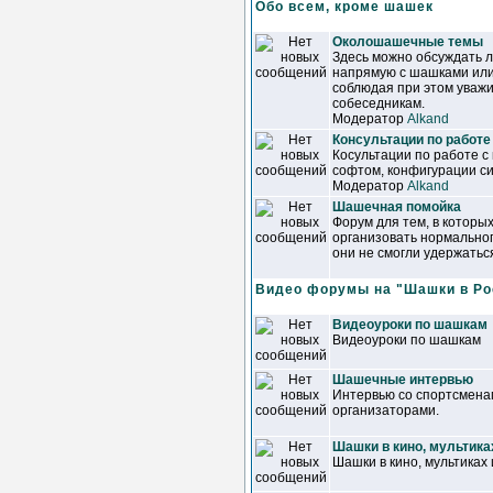
Обо всем, кроме шашек
Околошашечные темы
Здесь можно обсуждать 
напрямую с шашками или
соблюдая при этом уваж
собеседникам.
Модератор
Alkand
Консультации по работе
Косультации по работе с
софтом, конфигурации сис
Модератор
Alkand
Шашечная помойка
Форум для тем, в которы
организовать нормально
они не смогли удержатьс
Видео форумы на "Шашки в Ро
Видеоуроки по шашкам
Видеоуроки по шашкам
Шашечные интервью
Интервью со спортсменам
организаторами.
Шашки в кино, мультика
Шашки в кино, мультиках