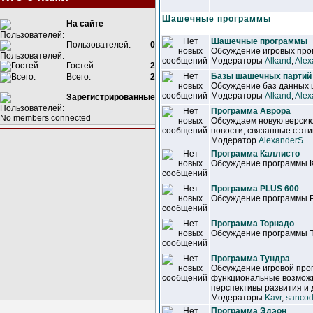
Шашечные программы
На сайте
Шашечные программы
Пользователей:
0
Обсуждение игровых прог
Модераторы
Alkand
,
Alex
Гостей:
2
Базы шашечных партий
Всего:
2
Обсуждение баз данных
Модераторы
Alkand
,
Alex
Зарегистрированные
Программа Аврора
No members connected
Обсуждаем новую версию
новости, связанные с эт
Модератор
AlexanderS
Программа Каллисто
Обсуждение программы 
Программа PLUS 600
Обсуждение программы 
Программа Торнадо
Обсуждение программы 
Программа Тундра
Обсуждение игровой про
функциональные возможн
перспективы развития и 
Модераторы
Kavr
,
sancod
Программа Эдэон