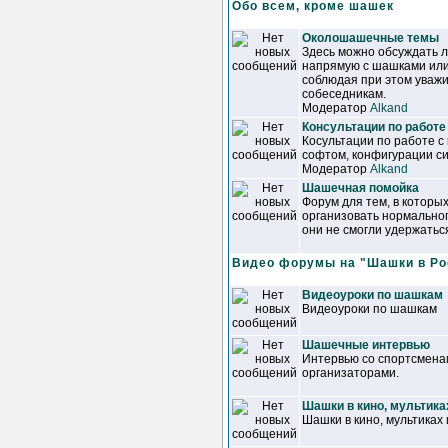
Обо всем, кроме шашек
Околошашечные темы
Здесь можно обсуждать 
напрямую с шашками или
соблюдая при этом уваж
собеседникам.
Модератор
Alkand
Консультации по работе
Косультации по работе с
софтом, конфигурации сис
Модератор
Alkand
Шашечная помойка
Форум для тем, в которы
организовать нормально
они не смогли удержатьс
Видео форумы на "Шашки в Ро
Видеоуроки по шашкам
Видеоуроки по шашкам
Шашечные интервью
Интервью со спортсменам
организаторами.
Шашки в кино, мультика
Шашки в кино, мультиках