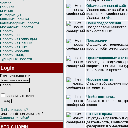
Модератор
Alkand
Чекерс
Обсуждаем новый сайт
Горбыли
Мнения посетителей о но
Мнения...
пожелания, сообщения об
Информация
Модератор
Alkand
Книжные новинки
Компьютерные новости
Наши поздравления
Московские новости
Поздравляем шашистов, т
Новости
всех остальных
Новости EDC
Новости из Голландии
Персоналии
Новости из Польши
О шашистах, тренерах, 
Новости из США
просто любителях нашей
Новости Израиля
Новости ФМЖД
Организационные и тех
Турнирные новости
Обсуждение кодексов, ор
вопросов. Регламенты ту
Login
жеребьевка и прочее...
Имя пользователя
Игровые сайты
Список и обсуждение иг
Пароль
интернете.
Запомнить меня
Чтобы помнили...
В память о шашистах, т
шашек ...
Забыли пароль?
или новый пользователь?
Шашки и право
Зарегистрируйся!
Осуждение правовых и ю
деятельность, взаимоот
Кто с нами
федераций и объединен