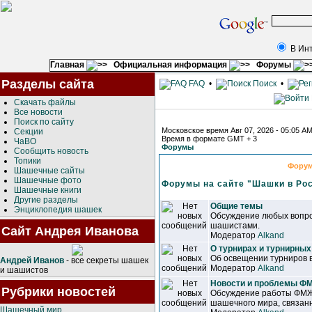
В Ин
Главная
Официальная информация
Форумы
Разделы сайта
FAQ
•
Поиск
•
Скачать файлы
Все новости
Поиск по сайту
Московское время Авг 07, 2026 - 05:05 A
Секции
Время в формате GMT + 3
ЧаВО
Форумы
Сообщить новость
Топики
Фору
Шашечные сайты
Шашечные фото
Форумы на сайте "Шашки в Ро
Шашечные книги
Другие разделы
Общие темы
Энциклопедия шашек
Обсуждение любых вопро
шашистами.
Сайт Андрея Иванова
Модератор
Alkand
О турнирах и турнирных
Об освещении турниров 
Андрей Иванов
- все секреты шашек
Модератор
Alkand
и шашистов
Новости и проблемы 
Рубрики новостей
Обсуждение работы ФМЖ
шашечного мира, связанн
Шашечный мир