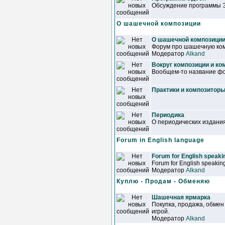
Обсуждение программы 
О шашечной композиции
О шашечной композици
Форум про шашечную ком
Модератор
Alkand
Вокруг композиции и ко
Вообщем-то название фор
Практики и композитор
Периодика
О периодических издани
Forum in English language
Forum for English speakin
Forum for English speaking
Модератор
Alkand
Куплю - Продам - Обменяю
Шашечная ярмарка
Покупка, продажа, обмен
игрой.
Модератор
Alkand