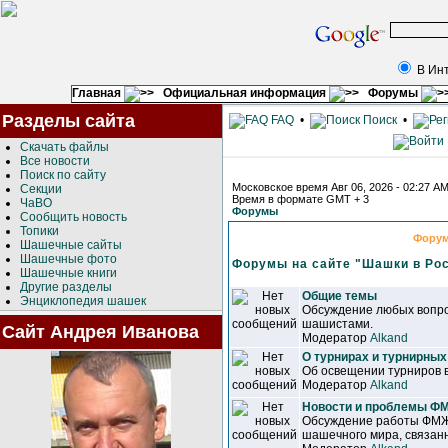
В Ин
Главная
Официальная информация
Форумы
Разделы сайта
FAQ
•
Поиск
•
Скачать файлы
Все новости
Поиск по сайту
Московское время Авг 06, 2026 - 02:27 A
Секции
Время в формате GMT + 3
ЧаВО
Форумы
Сообщить новость
Топики
Фору
Шашечные сайты
Шашечные фото
Форумы на сайте "Шашки в Ро
Шашечные книги
Другие разделы
Общие темы
Энциклопедия шашек
Обсуждение любых вопро
шашистами.
Сайт Андрея Иванова
Модератор
Alkand
О турнирах и турнирных
Об освещении турниров 
Модератор
Alkand
Новости и проблемы 
Обсуждение работы ФМЖ
шашечного мира, связанн