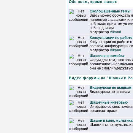
Обо всем, кроме шашек
Околошашечные темы
Здесь можно обсуждать 
напрямую с шашками или
соблюдая при этом уваж
собеседникам.
Модератор
Alkand
Консультации по работе
Косультации по работе с
софтом, конфигурации сис
Модератор
Alkand
Шашечная помойка
Форум для тем, в которы
организовать нормально
они не смогли удержатьс
Видео форумы на "Шашки в Ро
Видеоуроки по шашкам
Видеоуроки по шашкам
Шашечные интервью
Интервью со спортсменам
организаторами.
Шашки в кино, мультика
Шашки в кино, мультиках