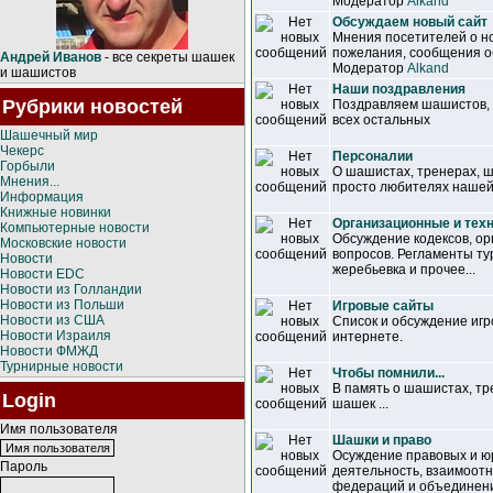
Модератор
Alkand
Обсуждаем новый сайт
Мнения посетителей о но
пожелания, сообщения об
Андрей Иванов
- все секреты шашек
Модератор
Alkand
и шашистов
Наши поздравления
Рубрики новостей
Поздравляем шашистов, т
всех остальных
Шашечный мир
Чекерс
Персоналии
Горбыли
О шашистах, тренерах, 
Мнения...
просто любителях нашей
Информация
Книжные новинки
Организационные и тех
Компьютерные новости
Обсуждение кодексов, ор
Московские новости
вопросов. Регламенты ту
Новости
жеребьевка и прочее...
Новости EDC
Новости из Голландии
Новости из Польши
Игровые сайты
Новости из США
Список и обсуждение иг
Новости Израиля
интернете.
Новости ФМЖД
Турнирные новости
Чтобы помнили...
В память о шашистах, т
Login
шашек ...
Имя пользователя
Шашки и право
Осуждение правовых и ю
Пароль
деятельность, взаимоот
федераций и объединен