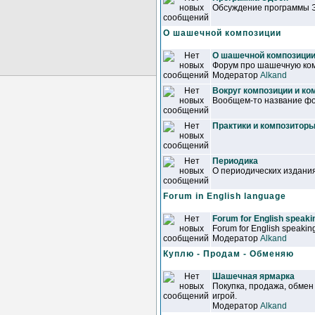
Обсуждение программы 
О шашечной композиции
О шашечной композици
Форум про шашечную ком
Модератор
Alkand
Вокруг композиции и ко
Вообщем-то название фор
Практики и композитор
Периодика
О периодических издани
Forum in English language
Forum for English speakin
Forum for English speaking
Модератор
Alkand
Куплю - Продам - Обменяю
Шашечная ярмарка
Покупка, продажа, обмен
игрой.
Модератор
Alkand