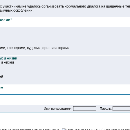
ых участникам не удалось организовать нормального диалога на шашечные те
заимных оскоблений.
оссии"
ми, тренерами, судьями, организаторами.
ах и жизни
 и жизни
ий
ые
Имя пользователя:
Пароль: