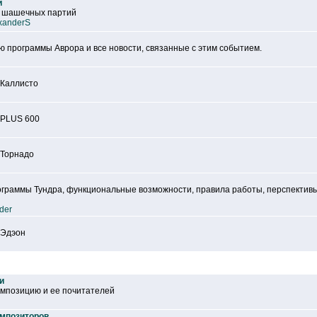
й
х шашечных партий
xanderS
 программы Аврора и все новости, связанные с этим событием.
 Каллисто
 PLUS 600
 Торнадо
граммы Тундра, функциональные возможности, правила работы, перспективы
der
 Эдэон
и
мпозицию и ее почитателей
омпозиторов