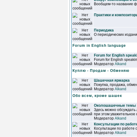
Вообщем-то название фо
Практики и композитор
Периодика
О периодических издан
Forum in English language
Forum for English speaki
Forum for English speakin
Модератор
Alkand
Куплю - Продам - Обменяю
Шашечная ярмарка
Покупка, продажа, обмен
Модератор
Alkand
Обо всем, кроме шашек
Околошашечные темы
Здесь можно обсуждать
при этом уважительное 
Модератор
Alkand
Консультации по работ
Косультации по работе 
Модератор
Alkand