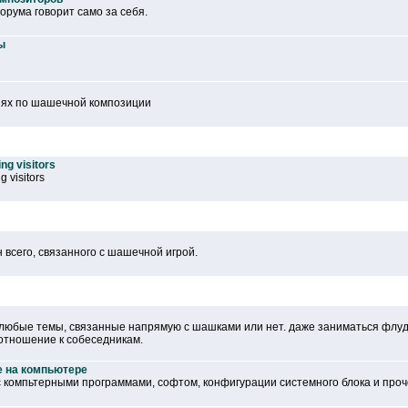
рума говорит само за себя.
ы
иях по шашечной композиции
ng visitors
g visitors
 всего, связанного с шашечной игрой.
 любые темы, связанные напрямую с шашками или нет. даже заниматься флу
отношение к собеседникам.
е на компьютере
с компьтерными программами, софтом, конфигурации системного блока и проче