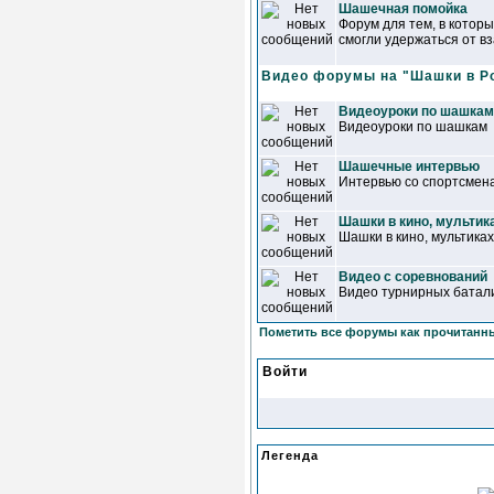
Шашечная помойка
Форум для тем, в котор
смогли удержаться от в
Видео форумы на "Шашки в Р
Видеоуроки по шашкам
Видеоуроки по шашкам
Шашечные интервью
Интервью со спортсмена
Шашки в кино, мультик
Шашки в кино, мультиках
Видео с соревнований
Видео турнирных батал
Пометить все форумы как прочитанн
Войти
Легенда