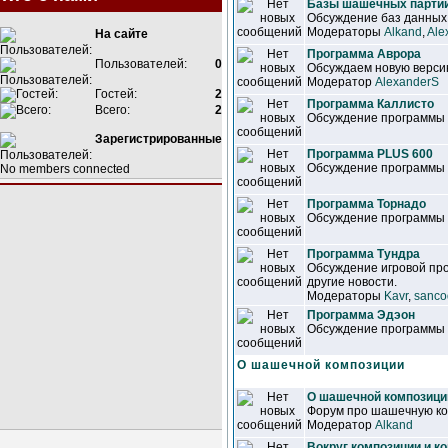
Базы шашечных парти
Обсуждение баз данны
Модераторы
Alkand
,
Ale
На сайте
Программа Аврора
Пользователей:
0
Обсуждаем новую версию
Модератор
AlexanderS
Гостей:
2
Программа Каллисто
Всего:
2
Обсуждение программы
Зарегистрированные
Программа PLUS 600
Обсуждение программы
No members connected
Программа Торнадо
Обсуждение программы
Программа Тундра
Обсуждение игровой про
другие новости.
Модераторы
Kavr
,
sanco
Программа Эдэон
Обсуждение программы
О шашечной композиции
О шашечной композици
Форум про шашечную ко
Модератор
Alkand
Вокруг композиции и к