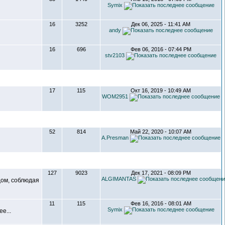
Symix
16
3252
Дек 06, 2025 - 11:41 AM
andy
16
696
Фев 06, 2016 - 07:44 PM
stv2103
17
115
Окт 16, 2019 - 10:49 AM
WOM2951
52
814
Май 22, 2020 - 10:07 AM
A.Presman
127
9023
Дек 17, 2021 - 08:09 PM
ALGIMANTAS
дом, соблюдая
11
115
Фев 16, 2016 - 08:01 AM
Symix
е...