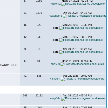
37
1060
Нояб 17, 2021 - 07:33 PM
kozel64a
61
1676
Окт 05, 2024 - 04:19 AM
AlexanderS
16
929
Май 23, 2016 - 01:39 PM
Гость
12
330
Мар 12, 2017 - 08:16 PM
Гость
9
54
Дек 09, 2016 - 09:27 AM
Гость
17
138
Нояб 11, 2019 - 05:44 PM
plus600
 развития и
41
835
Фев 23, 2026 - 09:59 AM
vicnaum
341
20192
Апр 15, 2025 - 05:36 PM
arnyr314
35
1440
Янв 10, 2018 - 07:09 PM