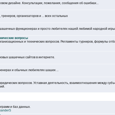
овом дизайне. Консультации, пожелания, сообщения об ошибках...
тренеров, организаторов и ... всех остальных
 шашечных функционерах и просто любителях нашей любимой народной игры
хнические вопросы
рганизационных и технических вопросов. Регламенты турниров, формулы отб
ровых шашечных сайтов в интернете.
ренерах и обычных любилелях шашек ...
ридических вопросов. Уставная деятельность, взаимоотношения между субъ
ий.
грамм и баз данных.
xanderS