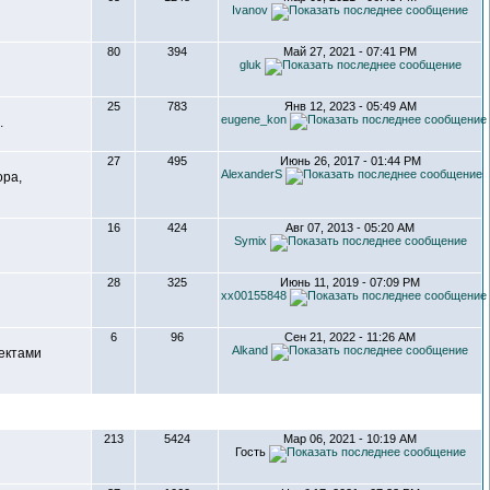
Ivanov
80
394
Май 27, 2021 - 07:41 PM
gluk
25
783
Янв 12, 2023 - 05:49 AM
eugene_kon
.
27
495
Июнь 26, 2017 - 01:44 PM
AlexanderS
ора,
16
424
Авг 07, 2013 - 05:20 AM
Symix
28
325
Июнь 11, 2019 - 07:09 PM
xx00155848
6
96
Сен 21, 2022 - 11:26 AM
Alkand
ектами
213
5424
Мар 06, 2021 - 10:19 AM
Гость