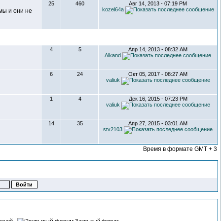
25
460
Авг 14, 2013 - 07:19 PM
kozel64a
мы и они не
4
5
Апр 14, 2013 - 08:32 AM
Alkand
6
24
Окт 05, 2017 - 08:27 AM
valiuk
1
4
Дек 16, 2015 - 07:23 PM
valiuk
14
35
Апр 27, 2015 - 03:01 AM
stv2103
Время в формате GMT + 3