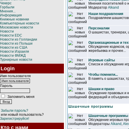
Чекерс
Мнения посетителей о н
Горбыли
Модератор
Alkand
Мнения...
Наши поздравления
Информация
Поздравляем шашистов, 
Книжные новинки
Компьютерные новости
Московские новости
Персоналии
Новости
О шашистах, тренерах,
Новости EDC
Новости из Голландии
Организационные и те
Новости из Польши
Обсуждение кодексов, о
Новости из США
жеребьевка и прочее...
Новости Израиля
Новости ФМЖД
Турнирные новости
Игровые сайты
Список и обсуждение иг
Login
Чтобы помнили...
Имя пользователя
В память о шашистах, т
Пароль
Шашки и право
Осуждение правовых и ю
Запомнить меня
федераций и объединен
Шашечные программы
Забыли пароль?
или новый пользователь?
Шашечные программы
Зарегистрируйся!
Обсуждение игровых про
Модераторы
Alkand
,
Ale
Кто с нами