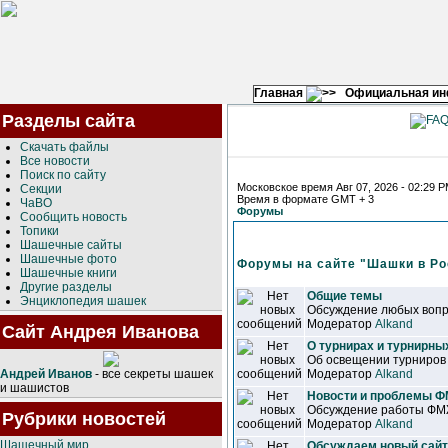
Главная
Официальная и
Разделы сайта
Скачать файлы
Все новости
Поиск по сайту
Московское время Авг 07, 2026 - 02:29 
Секции
Время в формате GMT + 3
ЧаВО
Форумы
Сообщить новость
Топики
Шашечные сайты
Шашечные фото
Форумы на сайте "Шашки в Ро
Шашечные книги
Другие разделы
Общие темы
Энциклопедия шашек
Обсуждение любых вопр
Модератор
Alkand
Сайт Андрея Иванова
О турнирах и турнирны
Об освещении турниров
Андрей Иванов
- все секреты шашек
Модератор
Alkand
и шашистов
Новости и проблемы 
Обсуждение работы ФМЖ
Рубрики новостей
Модератор
Alkand
Шашечный мир
Обсуждаем новый сайт