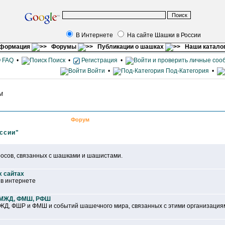
В Интернете
На сайте Шашки в России
нформация
Форумы
Публикации о шашках
Наши катало
FAQ
•
Поиск
•
Регистрация
•
Войти
•
Под-Категория
•
PM
Форум
ссии"
осов, связанных с шашками и шашистами.
х сайтах
 в интернете
ФМЖД, ФМШ, РФШ
Д, ФШР и ФМШ и событий шашечного мира, связанных с этими организация