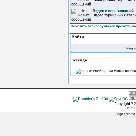
Шашки в кино, мультиках
Видео с соревнований
Видео турнирных батал
Пометить все форумы как прочитанн
Войти
Имя п
Легенда
Новые сообщ
?opyright ? 2
e-ma
Page created