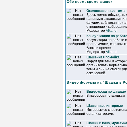
Обо всем, кроме шашек
Околошашечные темы
Здесь можно обсуждать 
напрямую с шашками или
флудом, соблюдая при э
отношение к собеседник
Модератор
Alkand
Консультации по работ
Косультации по работе 
программами, софтом, к
блока и прочее...
Модератор
Alkand
Шашечная помойка
Форум для тем, в которы
организовать нормально
темы и они не смогли у
оскоблений.
Видео форумы на "Шашки в Р
Видеоуроки по шашкам
Видеоуроки по шашкам
Шашечные интервью
Интервью со спортсмена
организаторами.
Шашки в кино, мультика