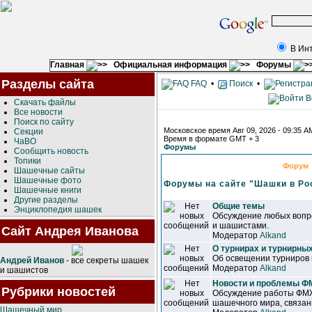
В Ин
Главная
Официальная информация
Форумы
Разделы сайта
FAQ
•
Поиск
•
В
Скачать файлы
Все новости
Поиск по сайту
Московское время Авг 09, 2026 - 09:35 A
Секции
Время в формате GMT + 3
ЧаВО
Форумы
Сообщить новость
Топики
Форум
Шашечные сайты
Шашечные фото
Форумы на сайте "Шашки в Ро
Шашечные книги
Другие разделы
Общие темы
Энциклопедия шашек
Обсуждение любых вопр
и шашистами.
Сайт Андрея Иванова
Модератор
Alkand
О турнирах и турнирны
Об освещении турниров 
Андрей Иванов
- все секреты шашек
Модератор
Alkand
и шашистов
Новости и проблемы 
Рубрики новостей
Обсуждение работы ФМ
шашечного мира, связан
Шашечный мир