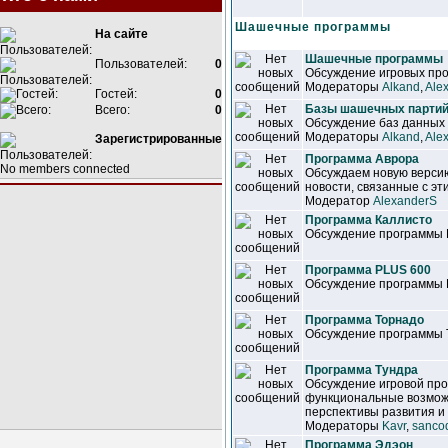
Шашечные программы
На сайте
Шашечные программы
Пользователей:
0
Обсуждение игровых про
Модераторы
Alkand
,
Ale
Гостей:
0
Базы шашечных парти
Всего:
0
Обсуждение баз данных
Модераторы
Alkand
,
Ale
Зарегистрированные
Программа Аврора
No members connected
Обсуждаем новую версию
новости, связанные с эт
Модератор
AlexanderS
Программа Каллисто
Обсуждение программы 
Программа PLUS 600
Обсуждение программы 
Программа Торнадо
Обсуждение программы 
Программа Тундра
Обсуждение игровой про
функциональные возмож
перспективы развития и 
Модераторы
Kavr
,
sanco
Программа Эдэон