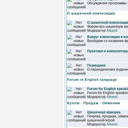
Обсуждение программы 
О шашечной композиции
О шашечной композици
Форум про шашечную ко
Модератор
Alkand
Вокруг композиции и к
Вообщем-то название фо
Практики и композитор
Периодика
О периодических издан
Forum in English language
Forum for English speaki
Forum for English speaking
Модератор
Alkand
Куплю - Продам - Обменяю
Шашечная ярмарка
Покупка, продажа, обмен 
шашечной игрой.
Модератор
Alkand