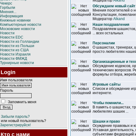
Модератор
Alkand
Чекерс
Обсуждаем новый сайт
Горбыли
Мнения посетителей о н
Мнения...
Консультации, пожелания
Информация
Модератор
Alkand
Книжные новинки
Компьютерные новости
Наши поздравления
Московские новости
Поздравляем шашистов, 
Новости
... всех остальных
Новости EDC
Новости из Голландии
Персоналии
Новости из Польши
О шашистах, тренерах,
Новости из США
просто любителях наше
Новости Израиля
Новости ФМЖД
Организационные и тех
Турнирные новости
Обсуждение кодексов, о
технических вопросов. Р
Login
формулы отбора, жеребье
Имя пользователя
Игровые сайты
Список и обсуждение иг
Пароль
интернете.
Запомнить меня
Чтобы помнили...
В память о шашистах, т
любилелях шашек ...
Забыли пароль?
или новый пользователь?
Шашки и право
Зарегистрируйся!
Осуждение правовых и ю
Уставная деятельность,
Кто с нами
субъектами федераций 