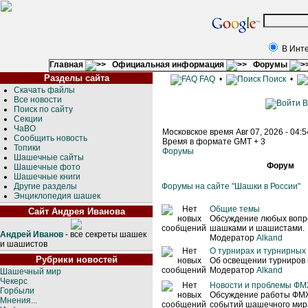
В Инт
Главная
Официальная информация
Форумы
Разделы сайта
FAQ
•
Поиск
•
Скачать файлы
Все новости
В
Поиск по сайту
Секции
ЧаВО
Московское время Авг 07, 2026 - 04:
Сообщить новость
Время в формате GMT + 3
Топики
Форумы
Шашечные сайты
Форум
Шашечные фото
Шашечные книги
Другие разделы
Форумы на сайте "Шашки в России"
Энциклопедия шашек
Общие темы
Сайт Андрея Иванова
Обсуждение любых вопро
шашками и шашистами.
Андрей Иванов
- все секреты шашек
Модератор
Alkand
и шашистов
О турнирах и турнирных
Рубрики новостей
Об освещении турниров 
Модератор
Alkand
Шашечный мир
Чекерс
Новости и проблемы Ф
Горбыли
Обсуждение работы ФМ
Мнения...
событий шашечного мира