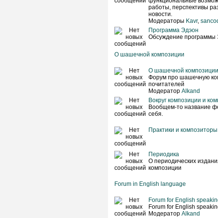
функциональные возмож
работы, перспективы раз
новости.
Модераторы
Kavr
,
sanco
Программа Эдэон
Обсуждение программы 
О шашечной композиции
О шашечной композици
Форум про шашечную ко
почитателей
Модератор
Alkand
Вокруг композиции и ко
Вообщем-то название фо
себя.
Практики и композиторы
Периодика
О периодических издан
композиции
Forum in English language
Forum for English speaking
Forum for English speaking
Модератор
Alkand