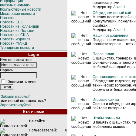
Информация
организациями.
Книжные новинки
Модератор
Alkand
Компьютерные новости
Обсуждаем новый сайт
Московские новости
Мнения посетителей о н
Новости
Консультации, пожелани
Новости EDC
ошибках...
Новости из Голландии
Модератор
Alkand
Новости из Польши
Новости из США
Наши поздравления
Новости Израиля
Поздравляем шашистов,
Новости ФМЖД
организаторов и ... всех
Турнирные новости
Персоналии
Login
О шашистах, тренерах,
Имя пользователя
функционерах и просто
любимой народной игры
Пароль
Организационные и тех
Обсуждение кодексов, о
Запомнить меня
технических вопросов. Р
формулы отбора, жеребье
Забыли пароль?
Игровые сайты
или новый пользователь?
Список и обсуждение и
Зарегистрируйся!
сайтов в интернете.
Кто с нами
Чтобы помнили...
На сайте
В память о шашистах, т
любилелях шашек ...
Пользователей:
0