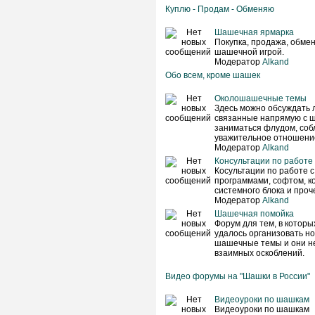
Куплю - Продам - Обменяю
Шашечная ярмарка
Покупка, продажа, обмен 
шашечной игрой.
Модератор
Alkand
Обо всем, кроме шашек
Околошашечные темы
Здесь можно обсуждать 
связанные напрямую с ш
заниматься флудом, соб
уважительное отношение
Модератор
Alkand
Консультации по работе
Косультации по работе 
программами, софтом, к
системного блока и проче
Модератор
Alkand
Шашечная помойка
Форум для тем, в которы
удалось организовать н
шашечные темы и они не
взаимных оскоблений.
Видео форумы на "Шашки в России"
Видеоуроки по шашкам
Видеоуроки по шашкам