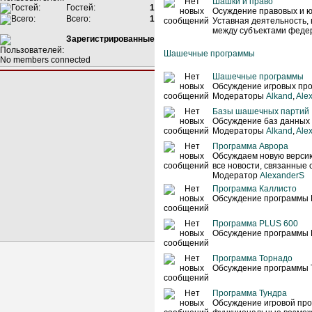
Шашки и право
Гостей:
1
Осуждение правовых и ю
Всего:
1
Уставная деятельность,
между субъектами феде
Зарегистрированные
Шашечные программы
No members connected
Шашечные программы
Обсуждение игровых про
Модераторы
Alkand
,
Ale
Базы шашечных партий
Обсуждение баз данных
Модераторы
Alkand
,
Ale
Программа Аврора
Обсуждаем новую верси
все новости, связанные 
Модератор
AlexanderS
Программа Каллисто
Обсуждение программы 
Программа PLUS 600
Обсуждение программы 
Программа Торнадо
Обсуждение программы 
Программа Тундра
Обсуждение игровой про