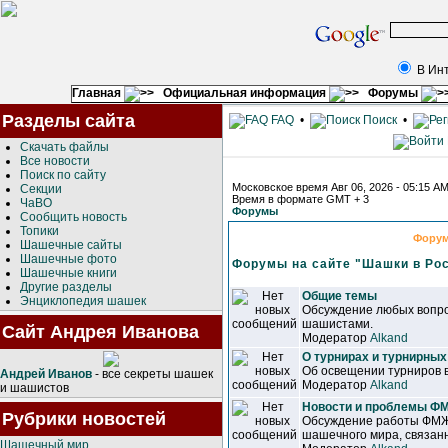
В Ин
Главная
Официальная информация
Форумы
Разделы сайта
FAQ
•
Поиск
•
Скачать файлы
Все новости
Поиск по сайту
Московское время Авг 06, 2026 - 05:15 A
Секции
Время в формате GMT + 3
ЧаВО
Форумы
Сообщить новость
Топики
Фору
Шашечные сайты
Шашечные фото
Форумы на сайте "Шашки в Ро
Шашечные книги
Другие разделы
Общие темы
Энциклопедия шашек
Обсуждение любых вопро
шашистами.
Сайт Андрея Иванова
Модератор
Alkand
О турнирах и турнирных
Об освещении турниров 
Андрей Иванов
- все секреты шашек
Модератор
Alkand
и шашистов
Новости и проблемы 
Рубрики новостей
Обсуждение работы ФМЖ
шашечного мира, связанн
Шашечный мир