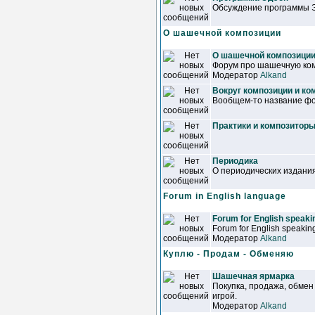
Обсуждение программы 
О шашечной композиции
О шашечной композици
Форум про шашечную ком
Модератор
Alkand
Вокруг композиции и ко
Вообщем-то название фор
Практики и композитор
Периодика
О периодических издани
Forum in English language
Forum for English speakin
Forum for English speaking
Модератор
Alkand
Куплю - Продам - Обменяю
Шашечная ярмарка
Покупка, продажа, обмен
игрой.
Модератор
Alkand