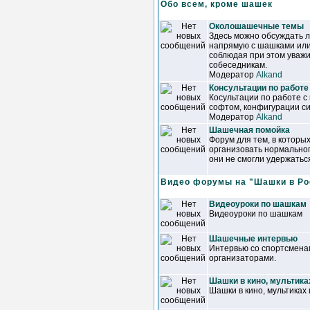
Обо всем, кроме шашек
Околошашечные темы
Здесь можно обсуждать 
напрямую с шашками или
соблюдая при этом уваж
собеседникам.
Модератор
Alkand
Консультации по работе
Косультации по работе с
софтом, конфигурации сис
Модератор
Alkand
Шашечная помойка
Форум для тем, в которы
организовать нормально
они не смогли удержатьс
Видео форумы на "Шашки в Ро
Видеоуроки по шашкам
Видеоуроки по шашкам
Шашечные интервью
Интервью со спортсменам
организаторами.
Шашки в кино, мультика
Шашки в кино, мультиках