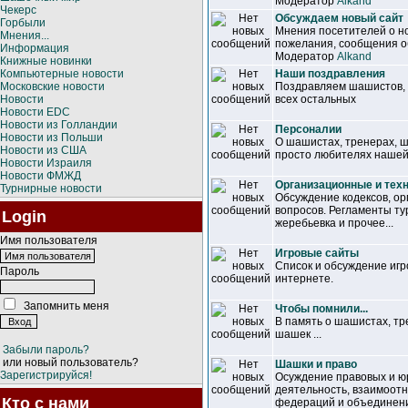
Модератор
Alkand
Чекерс
Обсуждаем новый сайт
Горбыли
Мнения посетителей о но
Мнения...
пожелания, сообщения об
Информация
Модератор
Alkand
Книжные новинки
Компьютерные новости
Наши поздравления
Московские новости
Поздравляем шашистов, т
Новости
всех остальных
Новости EDC
Новости из Голландии
Персоналии
Новости из Польши
О шашистах, тренерах, 
Новости из США
просто любителях нашей
Новости Израиля
Новости ФМЖД
Организационные и тех
Турнирные новости
Обсуждение кодексов, ор
вопросов. Регламенты ту
Login
жеребьевка и прочее...
Имя пользователя
Игровые сайты
Список и обсуждение иг
Пароль
интернете.
Запомнить меня
Чтобы помнили...
В память о шашистах, т
шашек ...
Забыли пароль?
или новый пользователь?
Шашки и право
Зарегистрируйся!
Осуждение правовых и ю
деятельность, взаимоот
Кто с нами
федераций и объединен