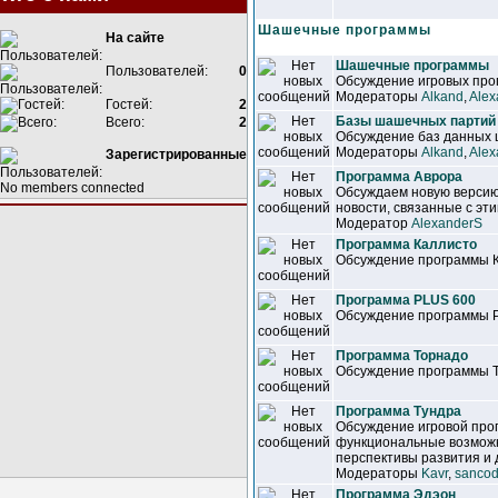
Шашечные программы
На сайте
Шашечные программы
Пользователей:
0
Обсуждение игровых прог
Модераторы
Alkand
,
Alex
Гостей:
2
Базы шашечных партий
Всего:
2
Обсуждение баз данных
Модераторы
Alkand
,
Alex
Зарегистрированные
Программа Аврора
No members connected
Обсуждаем новую версию
новости, связанные с эт
Модератор
AlexanderS
Программа Каллисто
Обсуждение программы 
Программа PLUS 600
Обсуждение программы 
Программа Торнадо
Обсуждение программы 
Программа Тундра
Обсуждение игровой про
функциональные возможн
перспективы развития и 
Модераторы
Kavr
,
sancod
Программа Эдэон