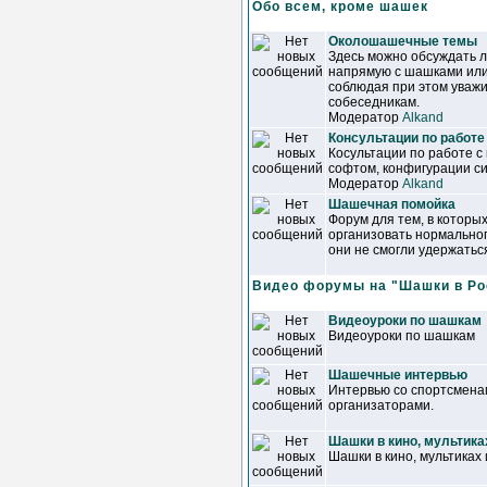
Обо всем, кроме шашек
Околошашечные темы
Здесь можно обсуждать 
напрямую с шашками или
соблюдая при этом уваж
собеседникам.
Модератор
Alkand
Консультации по работе
Косультации по работе с
софтом, конфигурации сис
Модератор
Alkand
Шашечная помойка
Форум для тем, в которы
организовать нормально
они не смогли удержатьс
Видео форумы на "Шашки в Ро
Видеоуроки по шашкам
Видеоуроки по шашкам
Шашечные интервью
Интервью со спортсменам
организаторами.
Шашки в кино, мультика
Шашки в кино, мультиках