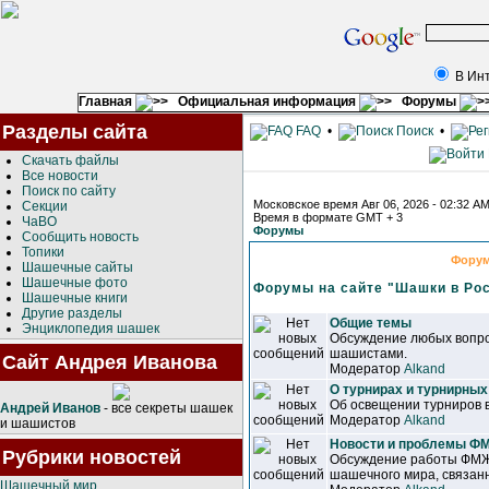
В Ин
Главная
Официальная информация
Форумы
Разделы сайта
FAQ
•
Поиск
•
Скачать файлы
Все новости
Поиск по сайту
Московское время Авг 06, 2026 - 02:32 A
Секции
Время в формате GMT + 3
ЧаВО
Форумы
Сообщить новость
Топики
Фору
Шашечные сайты
Шашечные фото
Форумы на сайте "Шашки в Ро
Шашечные книги
Другие разделы
Общие темы
Энциклопедия шашек
Обсуждение любых вопро
шашистами.
Сайт Андрея Иванова
Модератор
Alkand
О турнирах и турнирных
Об освещении турниров 
Андрей Иванов
- все секреты шашек
Модератор
Alkand
и шашистов
Новости и проблемы 
Рубрики новостей
Обсуждение работы ФМЖ
шашечного мира, связанн
Шашечный мир