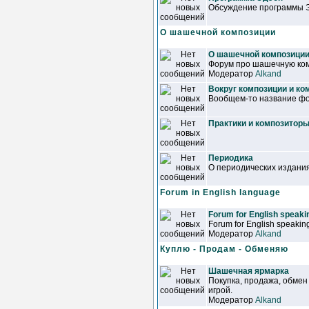
Обсуждение программы 
О шашечной композиции
О шашечной композици
Форум про шашечную ком
Модератор
Alkand
Вокруг композиции и ко
Вообщем-то название фор
Практики и композитор
Периодика
О периодических издани
Forum in English language
Forum for English speakin
Forum for English speaking
Модератор
Alkand
Куплю - Продам - Обменяю
Шашечная ярмарка
Покупка, продажа, обмен
игрой.
Модератор
Alkand