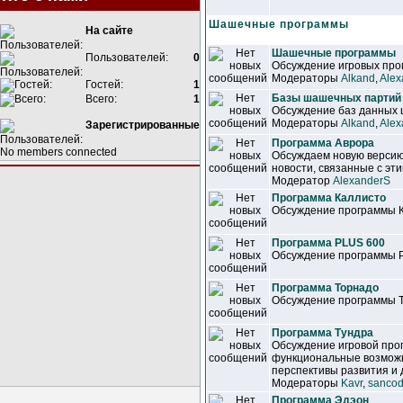
Шашечные программы
На сайте
Шашечные программы
Пользователей:
0
Обсуждение игровых прог
Модераторы
Alkand
,
Alex
Гостей:
1
Базы шашечных партий
Всего:
1
Обсуждение баз данных
Модераторы
Alkand
,
Alex
Зарегистрированные
Программа Аврора
No members connected
Обсуждаем новую версию
новости, связанные с эт
Модератор
AlexanderS
Программа Каллисто
Обсуждение программы 
Программа PLUS 600
Обсуждение программы 
Программа Торнадо
Обсуждение программы 
Программа Тундра
Обсуждение игровой про
функциональные возможн
перспективы развития и 
Модераторы
Kavr
,
sancod
Программа Эдэон