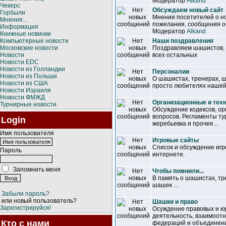
Модератор
Alkand
Чекерс
Обсуждаем новый сайт
Горбыли
Мнения посетителей о но
Мнения...
пожелания, сообщения об
Информация
Модератор
Alkand
Книжные новинки
Компьютерные новости
Наши поздравления
Московские новости
Поздравляем шашистов, т
Новости
всех остальных
Новости EDC
Новости из Голландии
Персоналии
Новости из Польши
О шашистах, тренерах, 
Новости из США
просто любителях нашей
Новости Израиля
Новости ФМЖД
Организационные и тех
Турнирные новости
Обсуждение кодексов, ор
вопросов. Регламенты ту
Login
жеребьевка и прочее...
Имя пользователя
Игровые сайты
Список и обсуждение иг
Пароль
интернете.
Запомнить меня
Чтобы помнили...
В память о шашистах, т
шашек ...
Забыли пароль?
или новый пользователь?
Шашки и право
Зарегистрируйся!
Осуждение правовых и ю
деятельность, взаимоот
Кто с нами
федераций и объединен