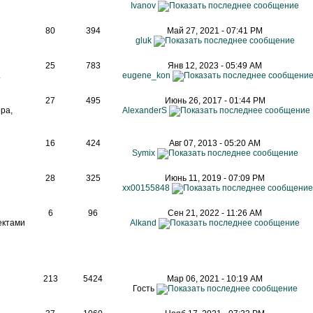
Ivanov
80
394
Май 27, 2021 - 07:41 PM
gluk
25
783
Янв 12, 2023 - 05:49 AM
.
eugene_kon
27
495
Июнь 26, 2017 - 01:44 PM
ра,
AlexanderS
16
424
Авг 07, 2013 - 05:20 AM
Symix
28
325
Июнь 11, 2019 - 07:09 PM
xx00155848
6
96
Сен 21, 2022 - 11:26 AM
ектами
Alkand
213
5424
Мар 06, 2021 - 10:19 AM
Гость