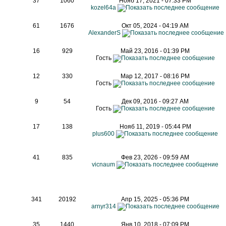
37
1060
Нояб 17, 2021 - 07:33 PM
kozel64a
61
1676
Окт 05, 2024 - 04:19 AM
AlexanderS
16
929
Май 23, 2016 - 01:39 PM
Гость
12
330
Мар 12, 2017 - 08:16 PM
Гость
9
54
Дек 09, 2016 - 09:27 AM
Гость
17
138
Нояб 11, 2019 - 05:44 PM
ы
plus600
41
835
Фев 23, 2026 - 09:59 AM
vicnaum
341
20192
Апр 15, 2025 - 05:36 PM
arnyr314
35
1440
Янв 10, 2018 - 07:09 PM