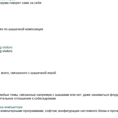
рума говорит само за себя.
иях по шашечной композиции
 visitors
 visitors
 всего, связанного с шашечной игрой.
любые темы, связанные напрямую с шашками или нет. даже заниматься флуд
ительное отношение к собеседникам.
 на компьютере
 компьтерными программами, софтом, конфигурации системного блока и проче