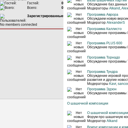
Базы шашечных партий
Гостей:
0
Обсуждение баз данных
Всего:
0
Модераторы
Alkand
,
Ale
Программа Аврора
Зарегистрированные
Обсуждаем новую версию
Модератор
AlexanderS
No members connected
Программа Каллисто
Обсуждение программы 
Программа PLUS 600
Обсуждение программы 
Программа Торнадо
Обсуждение программы 
Программа Тундра
Обсуждение игровой про
развития и другие новос
Модераторы
Kavr
,
sanco
Программа Эдэон
Обсуждение программы 
О шашечной композиции
О шашечной композици
Форум про шашечную ко
Модератор
Alkand
Вокруг композиции и ко