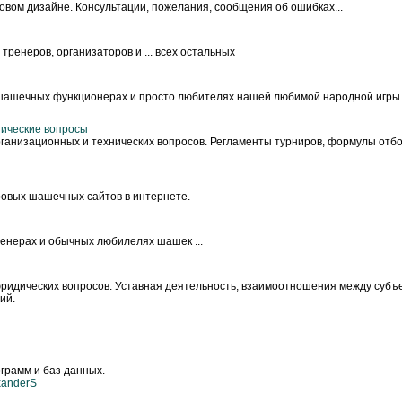
овом дизайне. Консультации, пожелания, сообщения об ошибках...
ренеров, организаторов и ... всех остальных
 шашечных функционерах и просто любителях нашей любимой народной игры
нические вопросы
рганизационных и технических вопросов. Регламенты турниров, формулы отбо
ровых шашечных сайтов в интернете.
ренерах и обычных любилелях шашек ...
ридических вопросов. Уставная деятельность, взаимоотношения между субъ
ий.
грамм и баз данных.
xanderS