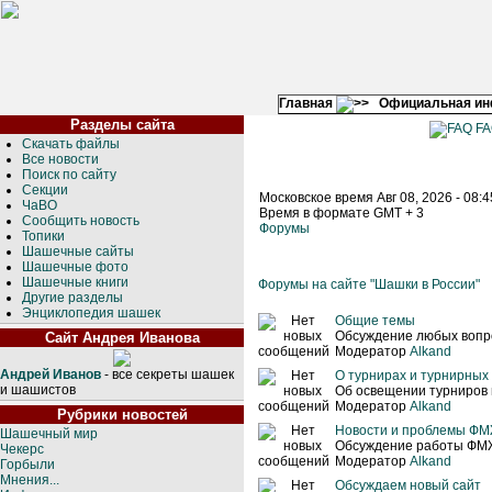
Главная
Официальная и
Разделы сайта
FA
Скачать файлы
Все новости
Поиск по сайту
Секции
Московское время Авг 08, 2026 - 08:
ЧаВО
Время в формате GMT + 3
Сообщить новость
Форумы
Топики
Шашечные сайты
Шашечные фото
Шашечные книги
Форумы на сайте "Шашки в России"
Другие разделы
Энциклопедия шашек
Общие темы
Обсуждение любых вопр
Сайт Андрея Иванова
Модератор
Alkand
Андрей Иванов
- все секреты шашек
О турнирах и турнирных
и шашистов
Об освещении турниров 
Модератор
Alkand
Рубрики новостей
Новости и проблемы Ф
Шашечный мир
Обсуждение работы ФМЖ
Чекерс
Модератор
Alkand
Горбыли
Мнения...
Обсуждаем новый сайт