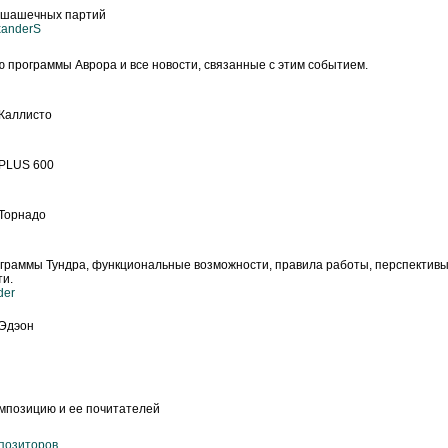
 шашечных партий
xanderS
 программы Аврора и все новости, связанные с этим событием.
Каллисто
PLUS 600
Торнадо
граммы Тундра, функциональные возможности, правила работы, перспектив
ти.
der
Эдэон
и
мпозицию и ее почитателей
мпозиторов