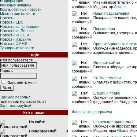
Информация
Мнения посетителей о н
Книжные новинки
Модератор
Alkand
Компьютерные новости
Наши поздравления
Московские новости
Поздравляем шашистов, т
Новости
Новости EDC
Новости из Голландии
Персоналии
Новости из Польши
О шашистах, тренерах,
Новости из США
Новости Израиля
Новости ФМЖД
Организационные и тех
Турнирные новости
Обсуждение кодексов, о
жеребьевка и прочее...
Login
Имя пользователя
Игровые сайты
Список и обсуждение иг
Пароль
Чтобы помнили...
В память о шашистах, т
Запомнить меня
Шашки и право
Забыли пароль?
Осуждение правовых и ю
или новый пользователь?
федераций и объединен
Зарегистрируйся!
Шашечные программы
Кто с нами
На сайте
Шашечные программы
Обсуждение игровых про
Модераторы
Alkand
,
Ale
Пользователей:
0