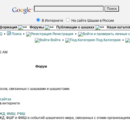
В Интернете
На сайте Шашки в России
нформация
Форумы
Публикации о шашках
Наши катало
Q
•
Поиск
•
Регистрация
•
Войти
•
Под-Категория
•
45 AM
Форум
осов, связанных с шашками и шашистами.
 сайтах
в интернете
МЖД, ФМШ, РФШ
Д, ФШР и ФМШ и событий шашечного мира, связанных с этими организациям