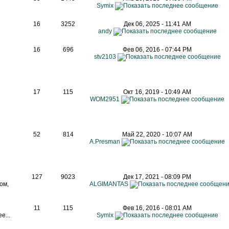
Symix
16
3252
Дек 06, 2025 - 11:41 AM
andy
16
696
Фев 06, 2016 - 07:44 PM
stv2103
17
115
Окт 16, 2019 - 10:49 AM
WOM2951
52
814
Май 22, 2020 - 10:07 AM
A.Presman
127
9023
Дек 17, 2021 - 08:09 PM
ом,
ALGIMANTAS
11
115
Фев 16, 2016 - 08:01 AM
е...
Symix