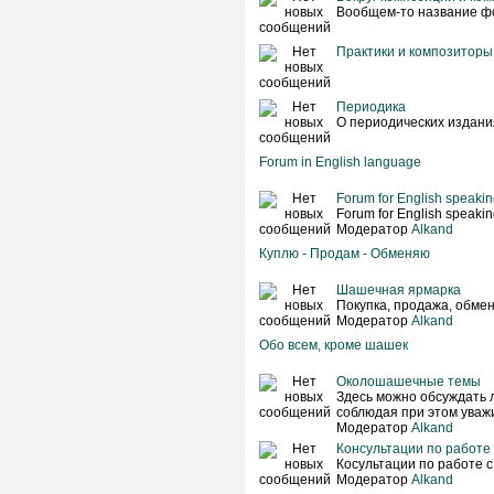
Вообщем-то название фо
Практики и композиторы
Периодика
О периодических издан
Forum in English language
Forum for English speaking
Forum for English speaking
Модератор
Alkand
Куплю - Продам - Обменяю
Шашечная ярмарка
Покупка, продажа, обмен
Модератор
Alkand
Обо всем, кроме шашек
Околошашечные темы
Здесь можно обсуждать 
соблюдая при этом уваж
Модератор
Alkand
Консультации по работе
Косультации по работе с
Модератор
Alkand