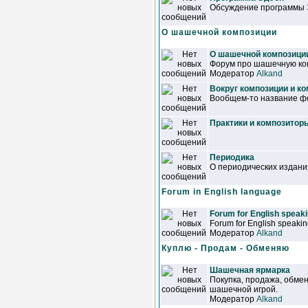
Обсуждение программы 
О шашечной композиции
О шашечной композици
Форум про шашечную ко
Модератор
Alkand
Вокруг композиции и к
Вообщем-то название фо
Практики и композитор
Периодика
О периодических издан
Forum in English language
Forum for English speaki
Forum for English speaking
Модератор
Alkand
Куплю - Продам - Обменяю
Шашечная ярмарка
Покупка, продажа, обмен 
шашечной игрой.
Модератор
Alkand