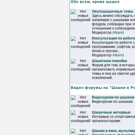
Обо всем, кроме шашек
Околошашечные темы
Здесь можно обсуждать 
напрямую с шашками или
флудом, соблюдая при э
отношение к собеседник
Модератор
Alkand
Консультации по работ
Косультации по работе 
программами, софтом, к
блока и прочее...
Модератор
Alkand
Шашечная помойка
Форум для тем, в которы
организовать нормально
темы и они не смогли у
оскоблений.
Видео форумы на "Шашки в Р
Видеоуроки по шашкам
Видеоуроки по шашкам
Шашечные интервью
Интервью со спортсмена
организаторами.
Шашки в кино, мультика