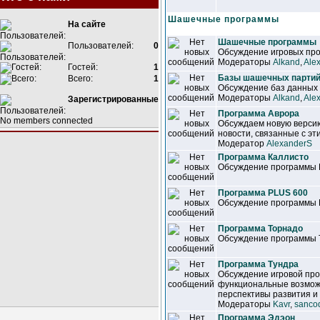
Шашечные программы
На сайте
Шашечные программы
Пользователей:
0
Обсуждение игровых про
Модераторы
Alkand
,
Ale
Гостей:
1
Базы шашечных парти
Всего:
1
Обсуждение баз данных
Модераторы
Alkand
,
Ale
Зарегистрированные
Программа Аврора
No members connected
Обсуждаем новую версию
новости, связанные с эт
Модератор
AlexanderS
Программа Каллисто
Обсуждение программы 
Программа PLUS 600
Обсуждение программы 
Программа Торнадо
Обсуждение программы 
Программа Тундра
Обсуждение игровой про
функциональные возмож
перспективы развития и 
Модераторы
Kavr
,
sanco
Программа Эдэон