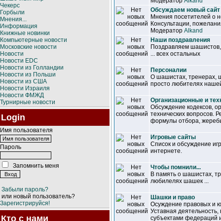
Модератор
Alkand
Чекерс
Обсуждаем новый сайт
Горбыли
Мнения посетителей о н
Мнения...
Консультации, пожелания
Информация
Модератор
Alkand
Книжные новинки
Компьютерные новости
Наши поздравления
Московские новости
Поздравляем шашистов, 
Новости
... всех остальных
Новости EDC
Новости из Голландии
Персоналии
Новости из Польши
О шашистах, тренерах,
Новости из США
просто любителях наше
Новости Израиля
Новости ФМЖД
Организационные и тех
Турнирные новости
Обсуждение кодексов, о
технических вопросов. Р
Login
формулы отбора, жеребье
Имя пользователя
Игровые сайты
Список и обсуждение иг
Пароль
интернете.
Запомнить меня
Чтобы помнили...
В память о шашистах, т
любилелях шашек ...
Забыли пароль?
или новый пользователь?
Шашки и право
Зарегистрируйся!
Осуждение правовых и ю
Уставная деятельность,
Кто с нами
субъектами федераций 