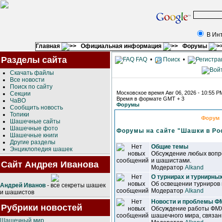
В Ин
Главная
Официальная информация
Форумы
Разделы сайта
FAQ
•
Поиск
•
Скачать файлы
Все новости
Поиск по сайту
Московское время Авг 06, 2026 - 10:55 P
Секции
Время в формате GMT + 3
ЧаВО
Форумы
Сообщить новость
Топики
Форум
Шашечные сайты
Шашечные фото
Форумы на сайте "Шашки в Ро
Шашечные книги
Другие разделы
Общие темы
Энциклопедия шашек
Обсуждение любых вопр
и шашистами.
Сайт Андрея Иванова
Модератор
Alkand
О турнирах и турнирны
Об освещении турниров 
Андрей Иванов
- все секреты шашек
Модератор
Alkand
и шашистов
Новости и проблемы 
Рубрики новостей
Обсуждение работы ФМ
шашечного мира, связан
Шашечный мир