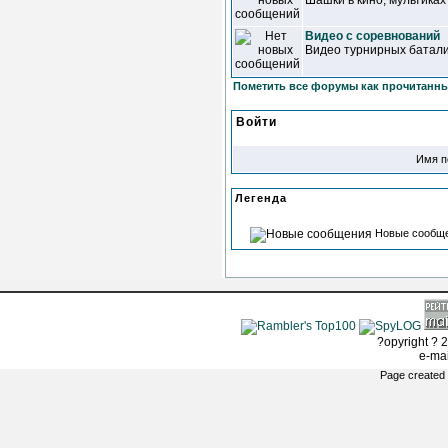
Шашки в кино, мультиках
Видео с соревнований
Видео турнирных батал
Пометить все форумы как прочитанн
Войти
Имя п
Легенда
Новые сообщ
?opyright ? 2
e-ma
Page created