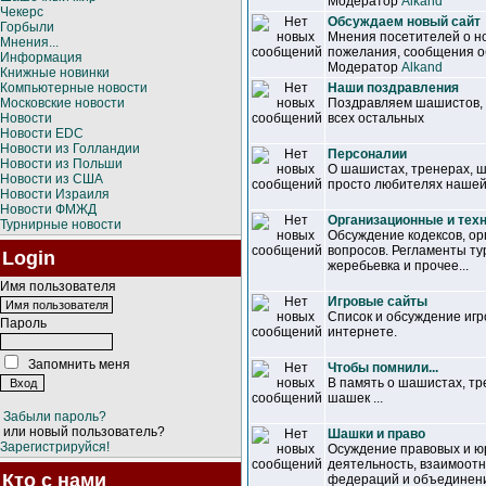
Модератор
Alkand
Чекерс
Обсуждаем новый сайт
Горбыли
Мнения посетителей о но
Мнения...
пожелания, сообщения об
Информация
Модератор
Alkand
Книжные новинки
Компьютерные новости
Наши поздравления
Московские новости
Поздравляем шашистов, т
Новости
всех остальных
Новости EDC
Новости из Голландии
Персоналии
Новости из Польши
О шашистах, тренерах, 
Новости из США
просто любителях нашей
Новости Израиля
Новости ФМЖД
Организационные и тех
Турнирные новости
Обсуждение кодексов, ор
вопросов. Регламенты ту
Login
жеребьевка и прочее...
Имя пользователя
Игровые сайты
Список и обсуждение иг
Пароль
интернете.
Запомнить меня
Чтобы помнили...
В память о шашистах, т
шашек ...
Забыли пароль?
или новый пользователь?
Шашки и право
Зарегистрируйся!
Осуждение правовых и ю
деятельность, взаимоот
Кто с нами
федераций и объединен