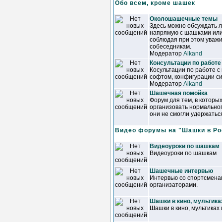
Обо всем, кроме шашек
Околошашечные темы
Здесь можно обсуждать 
напрямую с шашками или
соблюдая при этом уваж
собеседникам.
Модератор
Alkand
Консультации по работе
Косультации по работе с
софтом, конфигурации сис
Модератор
Alkand
Шашечная помойка
Форум для тем, в которы
организовать нормально
они не смогли удержатьс
Видео форумы на "Шашки в Ро
Видеоуроки по шашкам
Видеоуроки по шашкам
Шашечные интервью
Интервью со спортсменам
организаторами.
Шашки в кино, мультика
Шашки в кино, мультиках