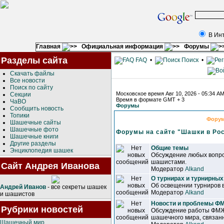
В Ин
Главная
Официальная информация
Форумы
Разделы сайта
FAQ
•
Поиск
•
Скачать файлы
Все новости
Поиск по сайту
Московское время Авг 10, 2026 - 05:34 A
Секции
Время в формате GMT + 3
ЧаВО
Форумы
Сообщить новость
Топики
Фору
Шашечные сайты
Шашечные фото
Форумы на сайте "Шашки в Ро
Шашечные книги
Другие разделы
Общие темы
Энциклопедия шашек
Обсуждение любых вопро
шашистами.
Сайт Андрея Иванова
Модератор
Alkand
О турнирах и турнирных
Об освещении турниров 
Андрей Иванов
- все секреты шашек
Модератор
Alkand
и шашистов
Новости и проблемы 
Рубрики новостей
Обсуждение работы ФМЖ
шашечного мира, связанн
Шашечный мир