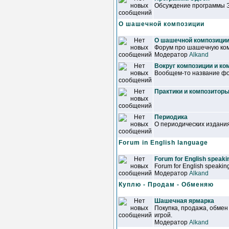
Обсуждение программы 
О шашечной композиции
О шашечной композици
Форум про шашечную ком
Модератор
Alkand
Вокруг композиции и ко
Вообщем-то название фор
Практики и композитор
Периодика
О периодических издани
Forum in English language
Forum for English speakin
Forum for English speaking
Модератор
Alkand
Куплю - Продам - Обменяю
Шашечная ярмарка
Покупка, продажа, обмен
игрой.
Модератор
Alkand