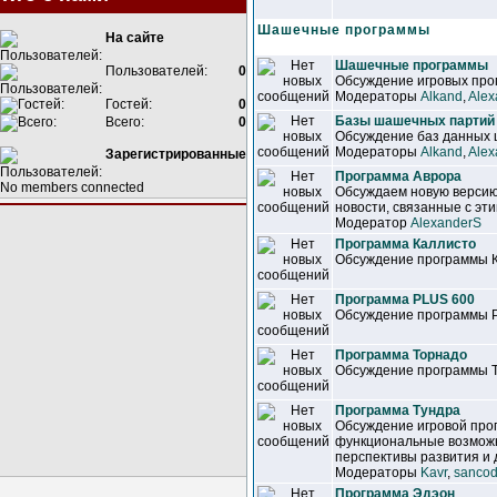
Шашечные программы
На сайте
Шашечные программы
Пользователей:
0
Обсуждение игровых прог
Модераторы
Alkand
,
Alex
Гостей:
0
Базы шашечных партий
Всего:
0
Обсуждение баз данных
Модераторы
Alkand
,
Alex
Зарегистрированные
Программа Аврора
No members connected
Обсуждаем новую версию
новости, связанные с эт
Модератор
AlexanderS
Программа Каллисто
Обсуждение программы 
Программа PLUS 600
Обсуждение программы 
Программа Торнадо
Обсуждение программы 
Программа Тундра
Обсуждение игровой про
функциональные возможн
перспективы развития и 
Модераторы
Kavr
,
sancod
Программа Эдэон