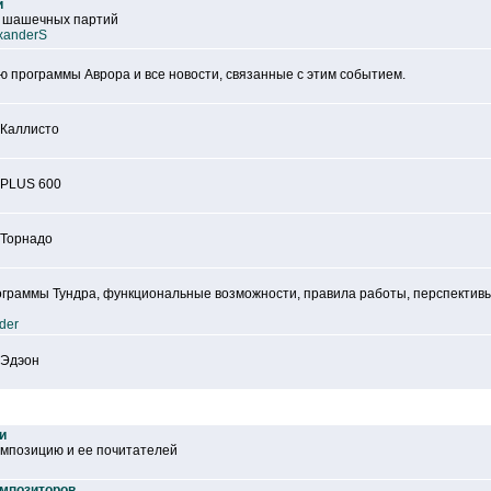
й
х шашечных партий
xanderS
 программы Аврора и все новости, связанные с этим событием.
 Каллисто
 PLUS 600
 Торнадо
граммы Тундра, функциональные возможности, правила работы, перспективы
der
 Эдэон
и
мпозицию и ее почитателей
омпозиторов