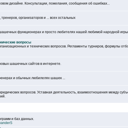
овом дизайне. Консультации, пожелания, сообщения об ошибках...
тренеров, организаторов и ... всех остальных
 шашечных функционерах и просто любителях нашей любимой народной игры
хнические вопросы
рганизационных и технических вопросов. Регламенты турниров, формулы отб
ровых шашечных сайтов в интернете.
ренерах и обычных любилелях шашек ...
ридических вопросов. Уставная деятельность, взаимоотношения между субъ
ий.
грамм и баз данных.
xanderS