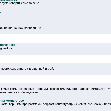
рума говорит само за себя.
ы
иях по шашечной композиции
ng visitors
g visitors
 всего, связанного с шашечной игрой.
 любые темы, связанные напрямую с шашками или нет. даже заниматься флу
отношение к собеседникам.
е на компьютере
с компьтерными программами, софтом, конфигурации системного блока и проче