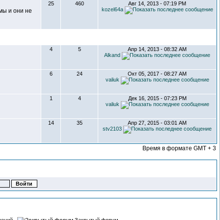
25
460
Авг 14, 2013 - 07:19 PM
kozel64a
мы и они не
4
5
Апр 14, 2013 - 08:32 AM
Alkand
6
24
Окт 05, 2017 - 08:27 AM
valiuk
1
4
Дек 16, 2015 - 07:23 PM
valiuk
14
35
Апр 27, 2015 - 03:01 AM
stv2103
Время в формате GMT + 3