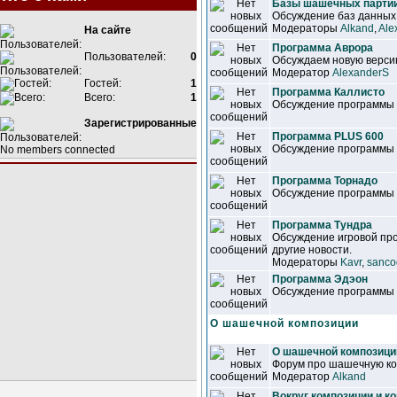
Базы шашечных парти
Обсуждение баз данны
Модераторы
Alkand
,
Ale
На сайте
Программа Аврора
Пользователей:
0
Обсуждаем новую версию
Модератор
AlexanderS
Гостей:
1
Программа Каллисто
Всего:
1
Обсуждение программы
Зарегистрированные
Программа PLUS 600
Обсуждение программы
No members connected
Программа Торнадо
Обсуждение программы
Программа Тундра
Обсуждение игровой про
другие новости.
Модераторы
Kavr
,
sanco
Программа Эдэон
Обсуждение программы
О шашечной композиции
О шашечной композици
Форум про шашечную ко
Модератор
Alkand
Вокруг композиции и к