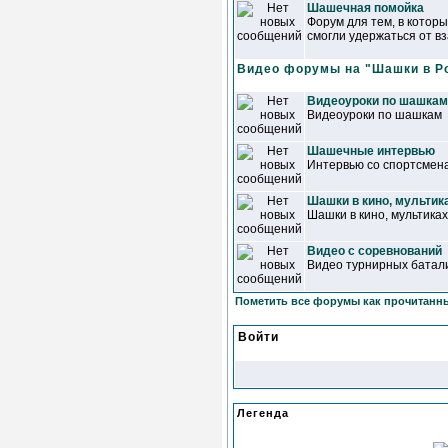
Шашечная помойка
Форум для тем, в котор
смогли удержаться от в
Видео форумы на "Шашки в Р
Видеоуроки по шашкам
Видеоуроки по шашкам
Шашечные интервью
Интервью со спортсмена
Шашки в кино, мультик
Шашки в кино, мультиках
Видео с соревнований
Видео турнирных батал
Пометить все форумы как прочитанн
Войти
Легенда