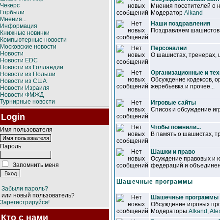
Чекерс
Мнения посетителей о н
Горбыли
Модератор
Alkand
Мнения...
Наши поздравления
Информация
Поздравляем шашистов, 
Книжные новинки
Компьютерные новости
Московские новости
Персоналии
Новости
О шашистах, тренерах,
Новости EDC
Новости из Голландии
Организационные и те
Новости из Польши
Обсуждение кодексов, о
Новости из США
жеребьевка и прочее...
Новости Израиля
Новости ФМЖД
Турнирные новости
Игровые сайты
Список и обсуждение иг
Login
Чтобы помнили...
Имя пользователя
В память о шашистах, т
Пароль
Шашки и право
Осуждение правовых и ю
Запомнить меня
федераций и объединен
Шашечные программы
Забыли пароль?
или новый пользователь?
Шашечные программы
Зарегистрируйся!
Обсуждение игровых про
Модераторы
Alkand
,
Ale
Кто с нами