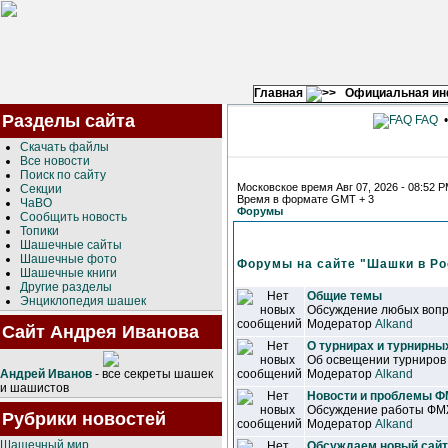
Главная
Официальная и
Разделы сайта
FAQ
Скачать файлы
Все новости
Поиск по сайту
Московское время Авг 07, 2026 - 08:52 
Секции
Время в формате GMT + 3
ЧаВО
Форумы
Сообщить новость
Топики
Шашечные сайты
Шашечные фото
Форумы на сайте "Шашки в Ро
Шашечные книги
Другие разделы
Общие темы
Энциклопедия шашек
Обсуждение любых вопр
Модератор
Alkand
Сайт Андрея Иванова
О турнирах и турнирны
Об освещении турниров
Андрей Иванов
- все секреты шашек
Модератор
Alkand
и шашистов
Новости и проблемы 
Обсуждение работы ФМЖ
Рубрики новостей
Модератор
Alkand
Шашечный мир
Обсуждаем новый сайт