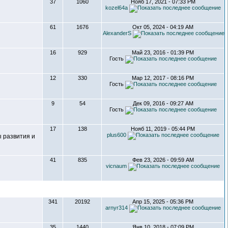
37
1060
Нояб 17, 2021 - 07:33 PM
kozel64a
61
1676
Окт 05, 2024 - 04:19 AM
AlexanderS
16
929
Май 23, 2016 - 01:39 PM
Гость
12
330
Мар 12, 2017 - 08:16 PM
Гость
9
54
Дек 09, 2016 - 09:27 AM
Гость
17
138
Нояб 11, 2019 - 05:44 PM
plus600
 развития и
41
835
Фев 23, 2026 - 09:59 AM
vicnaum
341
20192
Апр 15, 2025 - 05:36 PM
arnyr314
35
1440
Янв 10, 2018 - 07:09 PM