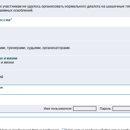
ых участникам не удалось организовать нормального диалога на шашечные те
заимных оскоблений.
оссии"
ми, тренерами, судьями, организаторами.
ах и жизни
 и жизни
ий
ые
Имя пользователя:
Пароль: