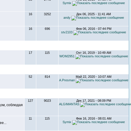
Symix
16
3252
Дек 06, 2025 - 11:41 AM
andy
16
696
Фев 06, 2016 - 07:44 PM
stv2103
17
115
Окт 16, 2019 - 10:49 AM
WOM2951
52
814
Май 22, 2020 - 10:07 AM
A.Presman
127
9023
Дек 17, 2021 - 08:09 PM
ALGIMANTAS
дом, соблюдая
11
115
Фев 16, 2016 - 08:01 AM
Symix
е...