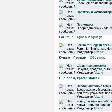
Вообщем-то название фо
Практики и композитор
Периодика
О периодических издан
Forum in English language
Forum for English speaki
Forum for English speakin
Модератор
Alkand
Куплю - Продам - Обменяю
Шашечная ярмарка
Покупка, продажа, обмен
Модератор
Alkand
Обо всем, кроме шашек
Околошашечные темы
Здесь можно обсуждать
при этом уважительное 
Модератор
Alkand
Консультации по работ
Косультации по работе 
Модератор
Alkand