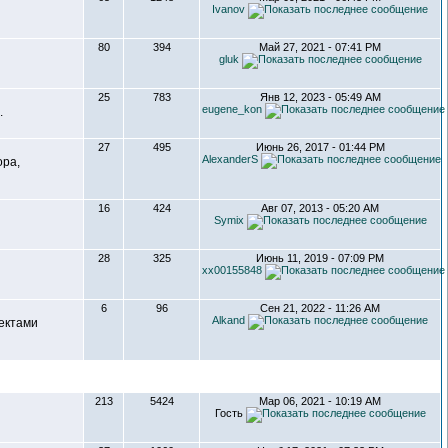
Ivanov
80
394
Май 27, 2021 - 07:41 PM
gluk
25
783
Янв 12, 2023 - 05:49 AM
eugene_kon
.
27
495
Июнь 26, 2017 - 01:44 PM
AlexanderS
ора,
16
424
Авг 07, 2013 - 05:20 AM
Symix
28
325
Июнь 11, 2019 - 07:09 PM
xx00155848
6
96
Сен 21, 2022 - 11:26 AM
Alkand
ектами
213
5424
Мар 06, 2021 - 10:19 AM
Гость