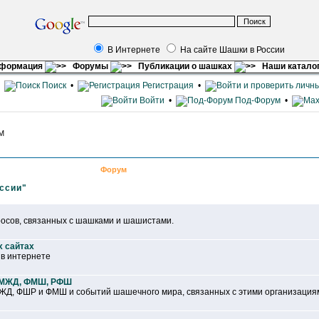
В Интернете
На сайте Шашки в России
нформация
Форумы
Публикации о шашках
Наши катало
•
Поиск
•
Регистрация
•
Войти
•
Под-Форум
•
PM
Форум
ссии"
осов, связанных с шашками и шашистами.
х сайтах
 в интернете
ФМЖД, ФМШ, РФШ
Д, ФШР и ФМШ и событий шашечного мира, связанных с этими организация